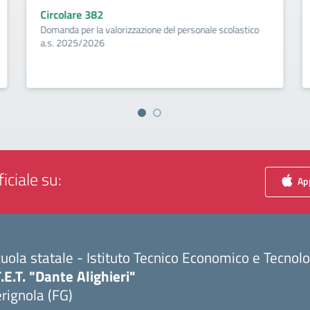
Circolare 382
Domanda per la valorizzazione del personale scolastico
a.s. 2025/2026
iciale su:
App
uola statale - Istituto Tecnico Economico e Tecnol
T.E.T. "Dante Alighieri"
rignola (FG)