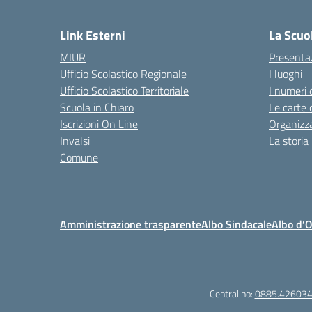
— 
Link Esterni
La Scuo
MIUR
Presenta
Ufficio Scolastico Regionale
I luoghi
Ufficio Scolastico Territoriale
I numeri 
Scuola in Chiaro
Le carte 
Iscrizioni On Line
Organizz
Invalsi
La storia
Comune
Amministrazione trasparente
Albo Sindacale
Albo d’
Centralino:
0885.42603