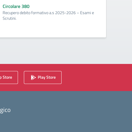
corr
Circolare 380
Recupero debito formativo a.s 2025-2026 – Esami e
Circo
Scrutini.
Calenda
2025/2
 Store
Play Store
ogico