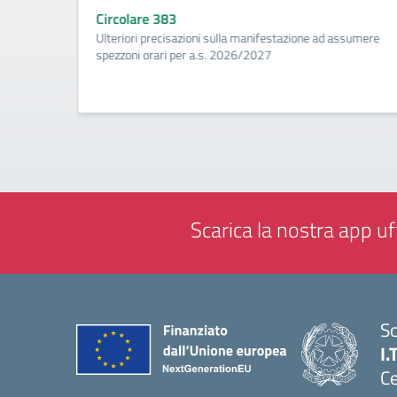
Circolare 383
ività di
Ulteriori precisazioni sulla manifestazione ad assumere
a
spezzoni orari per a.s. 2026/2027
Scarica la nostra app uff
Sc
I.
Ce