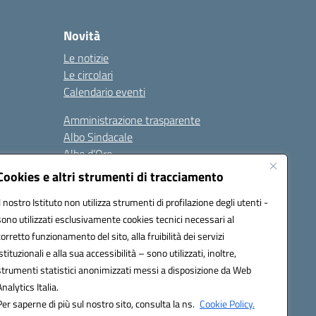
Novità
Le notizie
Le circolari
Calendario eventi
Amministrazione trasparente
Albo Sindacale
Albo d’Oro
Sicurezza
Cookies e altri strumenti di tracciamento
Erasmus
Il nostro Istituto non utilizza strumenti di profilazione degli utenti -
sono utilizzati esclusivamente cookies tecnici necessari al
Seguici su:
corretto funzionamento del sito, alla fruibilità dei servizi
istituzionali e alla sua accessibilità – sono utilizzati, inoltre,
strumenti statistici anonimizzati messi a disposizione da Web
Analytics Italia.
02000p@pec.istruzione.it
Per saperne di più sul nostro sito, consulta la ns.
Cookie Policy.