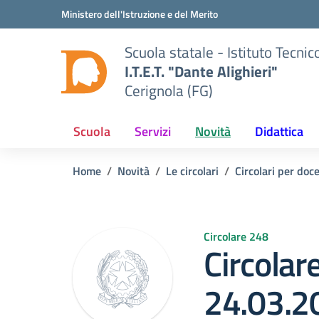
Vai ai contenuti
Vai al menu di navigazione
Vai al footer
Ministero dell'Istruzione e del Merito
Scuola statale - Istituto Tecn
I.T.E.T. "Dante Alighieri"
Cerignola (FG)
Scuola
Servizi
Novità
Didattica
Home
Novità
Le circolari
Circolari per doc
Circolare 248
Circolar
24.03.2