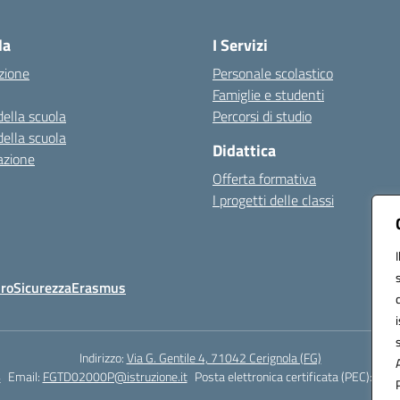
Visita la pagina iniziale della scuola
la
I Servizi
zione
Personale scolastico
Famiglie e studenti
della scuola
Percorsi di studio
della scuola
Didattica
azione
Offerta formativa
I progetti delle classi
Oro
Sicurezza
Erasmus
Indirizzo:
Via G. Gentile 4, 71042 Cerignola (FG)
4
Email:
FGTD02000P@istruzione.it
Posta elettronica certificata (PEC):
fgtd