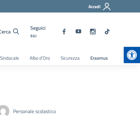
Accedi
Seguici
Cerca
su:
Apr
 Sindacale
Albo d’Oro
Sicurezza
Erasmus
Personale scolastico