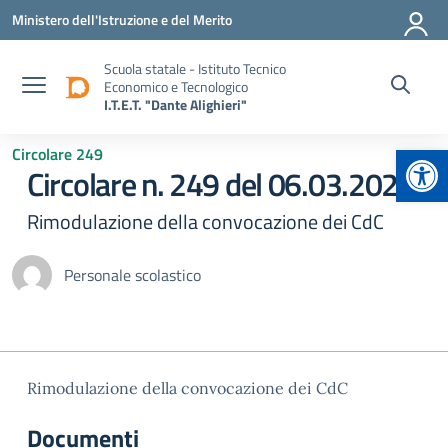
Vai ai contenuti
Vai al menu di navigazione
Vai al footer
Ministero dell'Istruzione e del Merito
Scuola statale - Istituto Tecnico
Economico e Tecnologico
I.T.E.T. "Dante Alighieri"
Apr
Circolare 249
Circolare n. 249 del 06.03.2026
Rimodulazione della convocazione dei CdC
Personale scolastico
Rimodulazione della convocazione dei CdC
Documenti