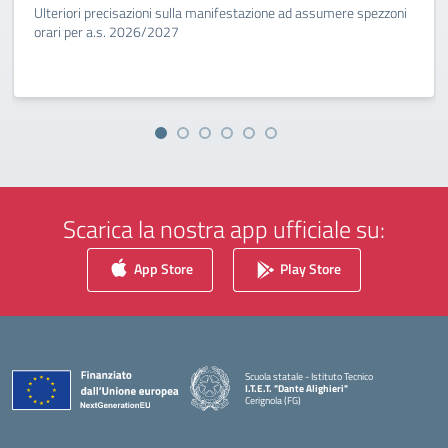
Ulteriori precisazioni sulla manifestazione ad assumere spezzoni
orari per a.s. 2026/2027
Scarica la nostra app ufficiale su:
App Store
Play Store
Scuola statale - Istituto Tecnico
I.T.E.T. "Dante Alighieri"
Cerignola (FG)
— Visita la pagina iniziale della scuola