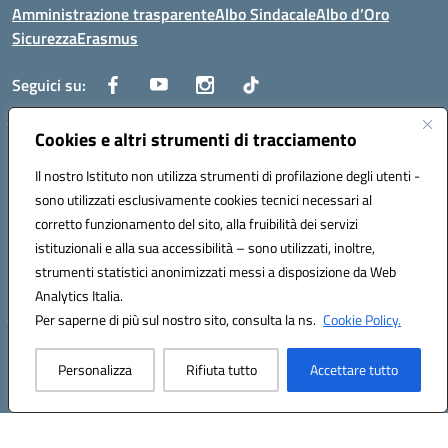
Amministrazione trasparente
Albo Sindacale
Albo d’Oro
Sicurezza
Erasmus
Seguici su:
Cookies e altri strumenti di tracciamento
Indirizzo:
Via G. Gentile 4, 71042 Cerignola (FG)
Centralino:
Il nostro Istituto non utilizza strumenti di profilazione degli utenti -
0885.426034
Email:
FGTD02000P@istruzione.it
Posta elettronica certificata (PEC):
fgtd02000p@pec.istruzione.it
sono utilizzati esclusivamente cookies tecnici necessari al
corretto funzionamento del sito, alla fruibilità dei servizi
Codice fiscale: 81002930717
istituzionali e alla sua accessibilità – sono utilizzati, inoltre,
Codice meccanografico:
FGTD02000P
strumenti statistici anonimizzati messi a disposizione da Web
Codice unico di fatturazione (CUF): UFUN7Y
Analytics Italia.
Per saperne di più sul nostro sito, consulta la ns.
Cookie Policy.
Hosting & Powered by 3D Solution S.r.l.
Personalizza
Rifiuta tutto
Accettare tutto
Concept & Design by Designers Italia