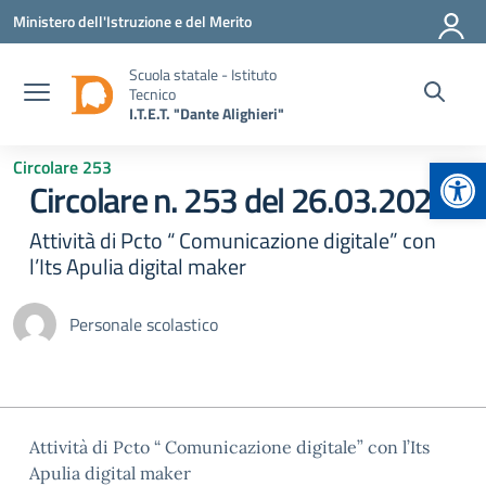
Vai ai contenuti
Vai al menu di navigazione
Vai al footer
Ministero dell'Istruzione e del Merito
Scuola statale - Istituto
Tecnico
I.T.E.T. "Dante Alighieri"
Apr
Circolare 253
Circolare n. 253 del 26.03.2025
Attività di Pcto “ Comunicazione digitale” con
l’Its Apulia digital maker
Personale scolastico
Attività di Pcto “ Comunicazione digitale” con l’Its
Apulia digital maker