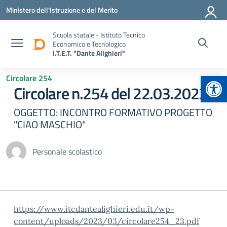
Vai ai contenuti
Vai al menu di navigazione
Vai al footer
Ministero dell'Istruzione e del Merito
Scuola statale - Istituto Tecnico
Economico e Tecnologico
I.T.E.T. "Dante Alighieri"
Apr
Circolare 254
Circolare n.254 del 22.03.2023
OGGETTO: INCONTRO FORMATIVO PROGETTO
"CIAO MASCHIO"
Personale scolastico
https://www.itcdantealighieri.edu.it/wp-
content/uploads/2023/03/circolare254_23.pdf