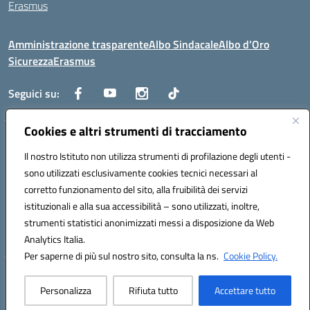
Erasmus
Amministrazione trasparente
Albo Sindacale
Albo d’Oro
Sicurezza
Erasmus
Seguici su:
Cookies e altri strumenti di tracciamento
Indirizzo:
Via G. Gentile 4, 71042 Cerignola (FG)
Centralino:
Il nostro Istituto non utilizza strumenti di profilazione degli utenti -
0885.426034
Email:
FGTD02000P@istruzione.it
Posta elettronica certificata (PEC):
fgtd02000p@pec.istruzione.it
sono utilizzati esclusivamente cookies tecnici necessari al
corretto funzionamento del sito, alla fruibilità dei servizi
Codice fiscale: 81002930717
istituzionali e alla sua accessibilità – sono utilizzati, inoltre,
Codice meccanografico:
FGTD02000P
strumenti statistici anonimizzati messi a disposizione da Web
Codice unico di fatturazione (CUF): UFUN7Y
Analytics Italia.
Per saperne di più sul nostro sito, consulta la ns.
Cookie Policy.
Hosting & Powered by 3D Solution S.r.l.
Personalizza
Rifiuta tutto
Accettare tutto
Concept & Design by Designers Italia