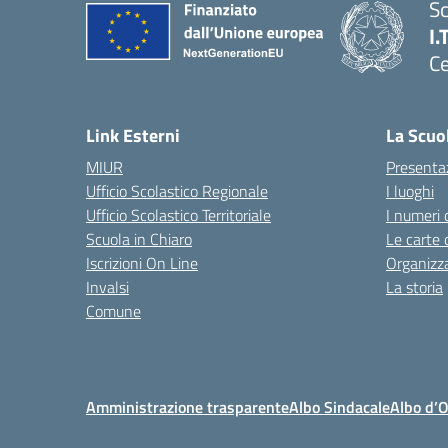
Sc
I.
Ce
— 
Link Esterni
La Scuo
MIUR
Presenta
Ufficio Scolastico Regionale
I luoghi
Ufficio Scolastico Territoriale
I numeri 
Scuola in Chiaro
Le carte 
Iscrizioni On Line
Organizz
Invalsi
La storia
Comune
Amministrazione trasparente
Albo Sindacale
Albo d’