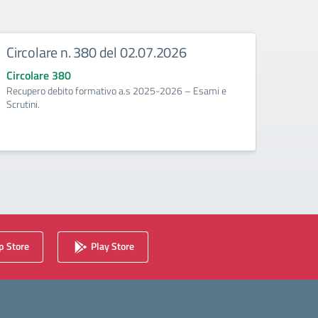
Circolare n. 380 del 02.07.2026
Circ
corr
Circolare 380
Recupero debito formativo a.s 2025-2026 – Esami e
Circo
Scrutini.
Calenda
2025/2
 Store
Play Store