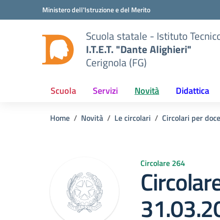
Vai ai contenuti
Vai al menu di navigazione
Vai al footer
Ministero dell'Istruzione e del Merito
Scuola statale - Istituto Tecn
I.T.E.T. "Dante Alighieri"
Cerignola (FG)
Scuola
Servizi
Novità
Didattica
Home
Novità
Le circolari
Circolari per doce
Circolare 264
Circolar
31.03.2