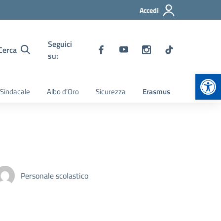
Accedi
Seguici
Cerca
su:
Apr
 Sindacale
Albo d’Oro
Sicurezza
Erasmus
Personale scolastico