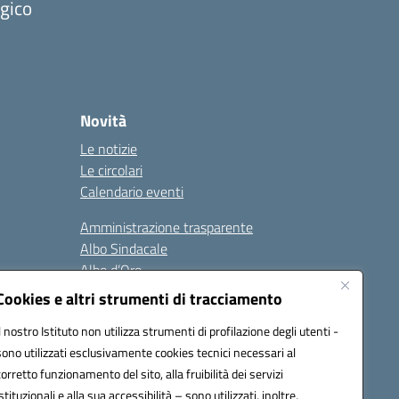
ogico
Novità
Le notizie
Le circolari
Calendario eventi
Amministrazione trasparente
Albo Sindacale
Albo d’Oro
Sicurezza
Cookies e altri strumenti di tracciamento
Erasmus
Il nostro Istituto non utilizza strumenti di profilazione degli utenti -
sono utilizzati esclusivamente cookies tecnici necessari al
Seguici su:
corretto funzionamento del sito, alla fruibilità dei servizi
istituzionali e alla sua accessibilità – sono utilizzati, inoltre,