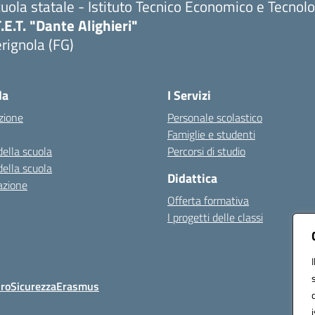
uola statale - Istituto Tecnico Economico e Tecnol
T.E.T. "Dante Alighieri"
rignola (FG)
Visita la pagina iniziale della scuola
la
I Servizi
zione
Personale scolastico
Famiglie e studenti
della scuola
Percorsi di studio
della scuola
Didattica
azione
Offerta formativa
I progetti delle classi
Oro
Sicurezza
Erasmus