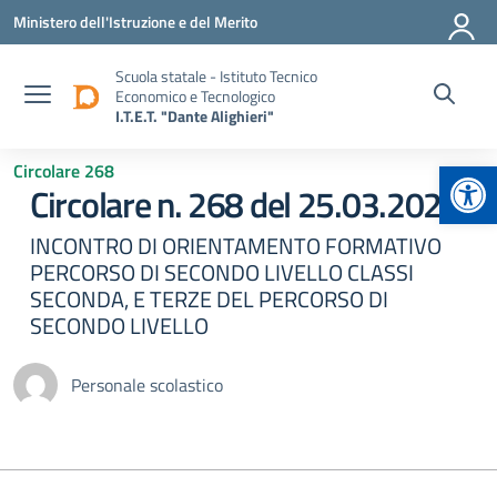
Vai ai contenuti
Vai al menu di navigazione
Vai al footer
Ministero dell'Istruzione e del Merito
Scuola statale - Istituto Tecnico
Economico e Tecnologico
I.T.E.T. "Dante Alighieri"
Apr
Circolare 268
Circolare n. 268 del 25.03.2024
INCONTRO DI ORIENTAMENTO FORMATIVO
PERCORSO DI SECONDO LIVELLO CLASSI
SECONDA, E TERZE DEL PERCORSO DI
SECONDO LIVELLO
Personale scolastico