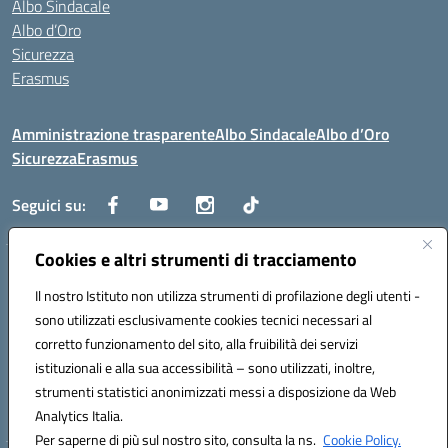
Albo Sindacale
Albo d’Oro
Sicurezza
Erasmus
Amministrazione trasparente
Albo Sindacale
Albo d’Oro
Sicurezza
Erasmus
Seguici su:
Cookies e altri strumenti di tracciamento
Indirizzo:
Via G. Gentile 4, 71042 Cerignola (FG)
Centralino:
Il nostro Istituto non utilizza strumenti di profilazione degli utenti -
0885.426034
Email:
FGTD02000P@istruzione.it
Posta elettronica certificata (PEC):
fgtd02000p@pec.istruzione.it
sono utilizzati esclusivamente cookies tecnici necessari al
corretto funzionamento del sito, alla fruibilità dei servizi
Codice fiscale: 81002930717
istituzionali e alla sua accessibilità – sono utilizzati, inoltre,
Codice meccanografico:
FGTD02000P
strumenti statistici anonimizzati messi a disposizione da Web
Codice unico di fatturazione (CUF): UFUN7Y
Analytics Italia.
Per saperne di più sul nostro sito, consulta la ns.
Cookie Policy.