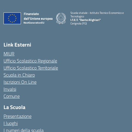
Scuola statale - Istituto Tecnico Economico e
Tecnologico
I.T.E.T. "Dante Alighieri"
Cerignola (FG)
— Visita la pagina iniziale della scuola
Link Esterni
MIUR
Ufficio Scolastico Regionale
Ufficio Scolastico Territoriale
Scuola in Chiaro
Iscrizioni On Line
Invalsi
Comune
La Scuola
Presentazione
I luoghi
I numeri della scuola