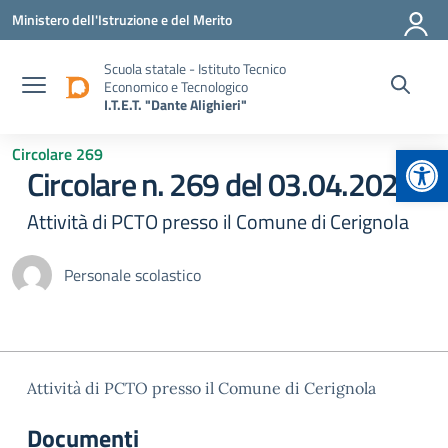
Vai ai contenuti
Vai al menu di navigazione
Vai al footer
Ministero dell'Istruzione e del Merito
Scuola statale - Istituto Tecnico
Economico e Tecnologico
I.T.E.T. "Dante Alighieri"
Apr
Circolare 269
Circolare n. 269 del 03.04.2025
Attività di PCTO presso il Comune di Cerignola
Personale scolastico
Attività di PCTO presso il Comune di Cerignola
Documenti