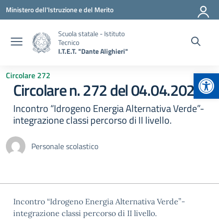
Vai ai contenuti
Vai al menu di navigazione
Vai al footer
Ministero dell'Istruzione e del Merito
Scuola statale - Istituto
Tecnico
I.T.E.T. "Dante Alighieri"
Apr
Circolare 272
Circolare n. 272 del 04.04.2025
Incontro “Idrogeno Energia Alternativa Verde”-
integrazione classi percorso di II livello.
Personale scolastico
Incontro “Idrogeno Energia Alternativa Verde”-
integrazione classi percorso di II livello.