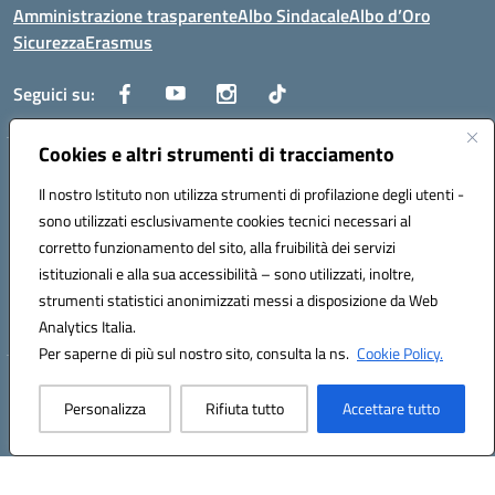
Amministrazione trasparente
Albo Sindacale
Albo d’Oro
Sicurezza
Erasmus
Seguici su:
Cookies e altri strumenti di tracciamento
Indirizzo:
Via G. Gentile 4, 71042 Cerignola (FG)
Centralino:
Il nostro Istituto non utilizza strumenti di profilazione degli utenti -
0885.426034
Email:
FGTD02000P@istruzione.it
Posta elettronica certificata (PEC):
fgtd02000p@pec.istruzione.it
sono utilizzati esclusivamente cookies tecnici necessari al
corretto funzionamento del sito, alla fruibilità dei servizi
Codice fiscale: 81002930717
istituzionali e alla sua accessibilità – sono utilizzati, inoltre,
Codice meccanografico:
FGTD02000P
strumenti statistici anonimizzati messi a disposizione da Web
Codice unico di fatturazione (CUF): UFUN7Y
Analytics Italia.
Per saperne di più sul nostro sito, consulta la ns.
Cookie Policy.
Hosting & Powered by 3D Solution S.r.l.
Personalizza
Rifiuta tutto
Accettare tutto
Concept & Design by Designers Italia