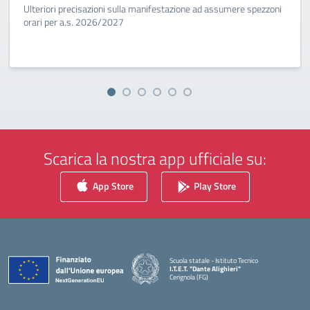
Ulteriori precisazioni sulla manifestazione ad assumere spezzoni
orari per a.s. 2026/2027
Scarica la nostra app ufficiale su:
App Store
Play Store
Scuola statale - Istituto Tecnico
I.T.E.T. "Dante Alighieri"
Cerignola (FG)
— Visita la pagina iniziale della scuola