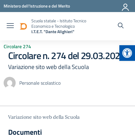
Vai ai contenuti
Vai al menu di navigazione
Vai al footer
Ministero dell'Istruzione e del Merito
Scuola statale - Istituto Tecnico
Economico e Tecnologico
I.T.E.T. "Dante Alighieri"
Apr
Circolare 274
Circolare n. 274 del 29.03.2024
Variazione sito web della Scuola
Personale scolastico
Variazione sito web della Scuola
Documenti