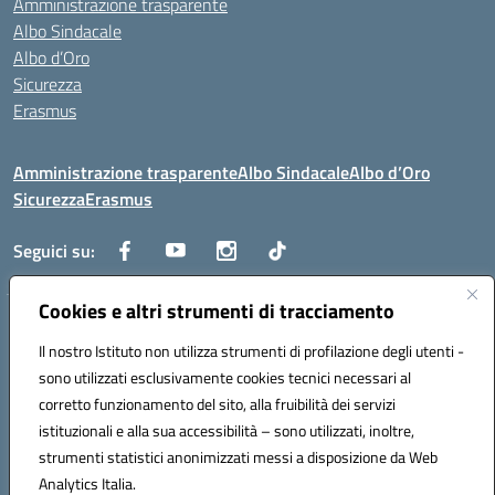
Amministrazione trasparente
Albo Sindacale
Albo d’Oro
Sicurezza
Erasmus
Amministrazione trasparente
Albo Sindacale
Albo d’Oro
Sicurezza
Erasmus
Seguici su:
Cookies e altri strumenti di tracciamento
Indirizzo:
Via G. Gentile 4, 71042 Cerignola (FG)
Centralino:
Il nostro Istituto non utilizza strumenti di profilazione degli utenti -
0885.426034
Email:
FGTD02000P@istruzione.it
Posta elettronica certificata (PEC):
fgtd02000p@pec.istruzione.it
sono utilizzati esclusivamente cookies tecnici necessari al
corretto funzionamento del sito, alla fruibilità dei servizi
Codice fiscale: 81002930717
istituzionali e alla sua accessibilità – sono utilizzati, inoltre,
Codice meccanografico:
FGTD02000P
strumenti statistici anonimizzati messi a disposizione da Web
Codice unico di fatturazione (CUF): UFUN7Y
Analytics Italia.