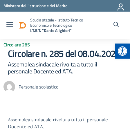
Vai ai contenuti
Vai al menu di navigazione
Vai al footer
Ministero dell'Istruzione e del Merito
Scuola statale - Istituto Tecnico
Economico e Tecnologico
I.T.E.T. "Dante Alighieri"
Apr
Circolare 285
Circolare n. 285 del 08.04.2025
Assemblea sindacale rivolta a tutto il
personale Docente ed ATA.
Personale scolastico
Assemblea sindacale rivolta a tutto il personale
Docente ed ATA.