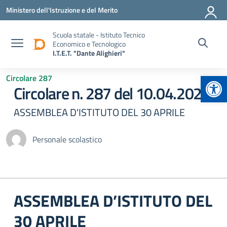
Vai ai contenuti
Vai al menu di navigazione
Vai al footer
Ministero dell'Istruzione e del Merito
Scuola statale - Istituto Tecnico
Economico e Tecnologico
I.T.E.T. "Dante Alighieri"
Apr
Circolare 287
Circolare n. 287 del 10.04.2024
ASSEMBLEA D'ISTITUTO DEL 30 APRILE
Personale scolastico
ASSEMBLEA D’ISTITUTO DEL
30 APRILE