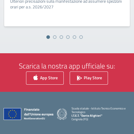
Ulteriori precisazioni sulla manifestazione ad assumere spezzoni
orari per a.s. 2026/2027
Scarica la nostra app ufficiale su:
App Store
Play Store
Scuola statale - Istituto Tecnico Economico e
Tecnologico
I.T.E.T. "Dante Alighieri"
Cerignola (FG)
— Visita la pagina iniziale della scuola