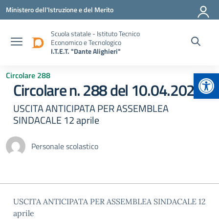
Vai ai contenuti
Vai al menu di navigazione
Vai al footer
Ministero dell'Istruzione e del Merito
Scuola statale - Istituto Tecnico
Economico e Tecnologico
I.T.E.T. "Dante Alighieri"
Apr
Circolare 288
Circolare n. 288 del 10.04.2024
USCITA ANTICIPATA PER ASSEMBLEA
SINDACALE 12 aprile
Personale scolastico
USCITA ANTICIPATA PER ASSEMBLEA SINDACALE 12
aprile