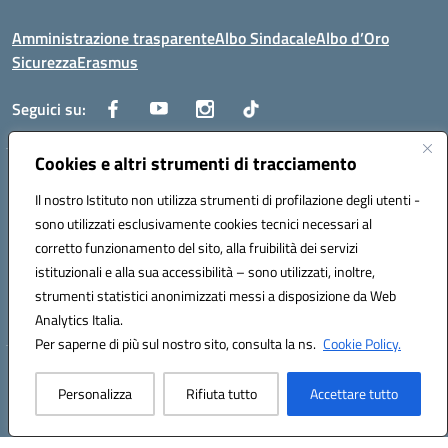
Amministrazione trasparente
Albo Sindacale
Albo d’Oro
Sicurezza
Erasmus
Seguici su:
Cookies e altri strumenti di tracciamento
Indirizzo:
Via G. Gentile 4, 71042 Cerignola (FG)
Centralino:
Il nostro Istituto non utilizza strumenti di profilazione degli utenti -
0885.426034
Email:
FGTD02000P@istruzione.it
Posta elettronica certificata (PEC):
fgtd02000p@pec.istruzione.it
sono utilizzati esclusivamente cookies tecnici necessari al
corretto funzionamento del sito, alla fruibilità dei servizi
Codice fiscale: 81002930717
istituzionali e alla sua accessibilità – sono utilizzati, inoltre,
Codice meccanografico:
FGTD02000P
strumenti statistici anonimizzati messi a disposizione da Web
Codice unico di fatturazione (CUF): UFUN7Y
Analytics Italia.
Per saperne di più sul nostro sito, consulta la ns.
Cookie Policy.
Hosting & Powered by 3D Solution S.r.l.
Personalizza
Rifiuta tutto
Accettare tutto
Concept & Design by Designers Italia