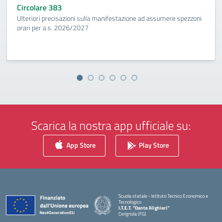
Circolare 383
Ulteriori precisazioni sulla manifestazione ad assumere spezzoni
orari per a.s. 2026/2027
Scarica la nostra app ufficiale su:
App Store
Play Store
Scuola statale - Istituto Tecnico Economico e
Tecnologico
I.T.E.T. "Dante Alighieri"
Cerignola (FG)
— Visita la pagina iniziale della scuola