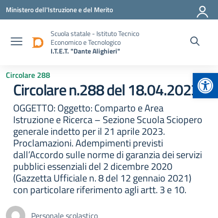
Vai ai contenuti
Vai al menu di navigazione
Vai al footer
Ministero dell'Istruzione e del Merito
Scuola statale - Istituto Tecnico
Economico e Tecnologico
I.T.E.T. "Dante Alighieri"
Apr
Circolare 288
Circolare n.288 del 18.04.2023
OGGETTO: Oggetto: Comparto e Area
Istruzione e Ricerca – Sezione Scuola Sciopero
generale indetto per il 21 aprile 2023.
Proclamazioni. Adempimenti previsti
dall’Accordo sulle norme di garanzia dei servizi
pubblici essenziali del 2 dicembre 2020
(Gazzetta Ufficiale n. 8 del 12 gennaio 2021)
con particolare riferimento agli artt. 3 e 10.
Personale scolastico