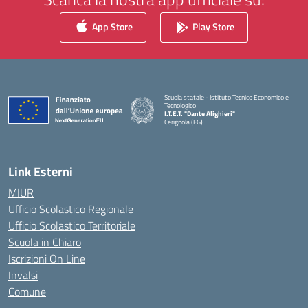
App Store
Play Store
Scuola statale - Istituto Tecnico Economico e
Tecnologico
I.T.E.T. "Dante Alighieri"
Cerignola (FG)
— Visita la pagina iniziale della scuola
Link Esterni
MIUR
Ufficio Scolastico Regionale
Ufficio Scolastico Territoriale
Scuola in Chiaro
Iscrizioni On Line
Invalsi
Comune