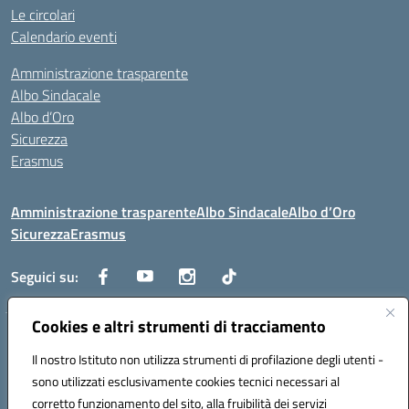
Le circolari
Calendario eventi
Amministrazione trasparente
Albo Sindacale
Albo d’Oro
Sicurezza
Erasmus
Amministrazione trasparente
Albo Sindacale
Albo d’Oro
Sicurezza
Erasmus
Seguici su:
Cookies e altri strumenti di tracciamento
Indirizzo:
Via G. Gentile 4, 71042 Cerignola (FG)
Centralino:
Il nostro Istituto non utilizza strumenti di profilazione degli utenti -
0885.426034
Email:
FGTD02000P@istruzione.it
Posta elettronica certificata (PEC):
fgtd02000p@pec.istruzione.it
sono utilizzati esclusivamente cookies tecnici necessari al
corretto funzionamento del sito, alla fruibilità dei servizi