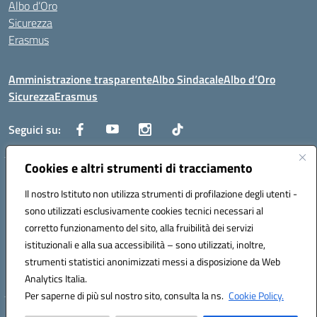
Albo d’Oro
Sicurezza
Erasmus
Amministrazione trasparente
Albo Sindacale
Albo d’Oro
Sicurezza
Erasmus
Seguici su:
Cookies e altri strumenti di tracciamento
Indirizzo:
Via G. Gentile 4, 71042 Cerignola (FG)
Centralino:
Il nostro Istituto non utilizza strumenti di profilazione degli utenti -
0885.426034
Email:
FGTD02000P@istruzione.it
Posta elettronica certificata (PEC):
fgtd02000p@pec.istruzione.it
sono utilizzati esclusivamente cookies tecnici necessari al
corretto funzionamento del sito, alla fruibilità dei servizi
Codice fiscale: 81002930717
istituzionali e alla sua accessibilità – sono utilizzati, inoltre,
Codice meccanografico:
FGTD02000P
strumenti statistici anonimizzati messi a disposizione da Web
Codice unico di fatturazione (CUF): UFUN7Y
Analytics Italia.
Per saperne di più sul nostro sito, consulta la ns.
Cookie Policy.