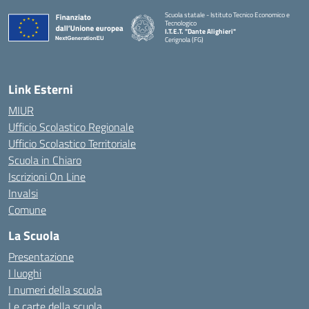
Scuola statale - Istituto Tecnico Economico e
Tecnologico
I.T.E.T. "Dante Alighieri"
Cerignola (FG)
— Visita la pagina iniziale della scuola
Link Esterni
MIUR
Ufficio Scolastico Regionale
Ufficio Scolastico Territoriale
Scuola in Chiaro
Iscrizioni On Line
Invalsi
Comune
La Scuola
Presentazione
I luoghi
I numeri della scuola
Le carte della scuola