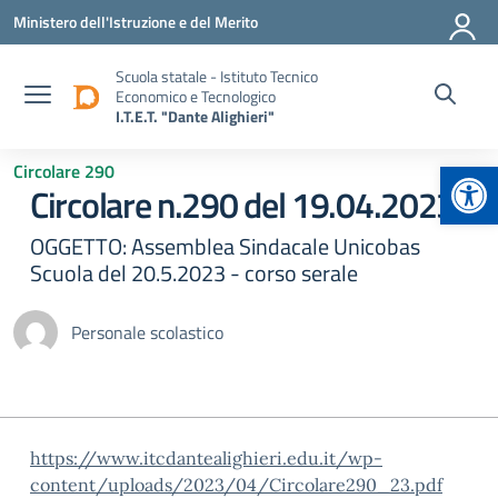
Vai ai contenuti
Vai al menu di navigazione
Vai al footer
Ministero dell'Istruzione e del Merito
Scuola statale - Istituto Tecnico
Economico e Tecnologico
I.T.E.T. "Dante Alighieri"
Apr
Circolare 290
Circolare n.290 del 19.04.2023
OGGETTO: Assemblea Sindacale Unicobas
Scuola del 20.5.2023 - corso serale
Personale scolastico
https://www.itcdantealighieri.edu.it/wp-
content/uploads/2023/04/Circolare290_23.pdf