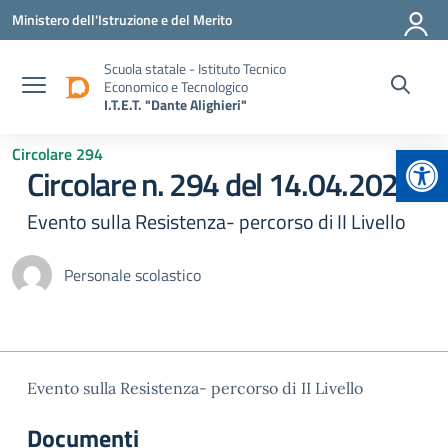
Vai ai contenuti
Vai al menu di navigazione
Vai al footer
Ministero dell'Istruzione e del Merito
Scuola statale - Istituto Tecnico
Economico e Tecnologico
I.T.E.T. "Dante Alighieri"
Apr
Circolare 294
Circolare n. 294 del 14.04.2025
Evento sulla Resistenza- percorso di II Livello
Personale scolastico
Evento sulla Resistenza- percorso di II Livello
Documenti