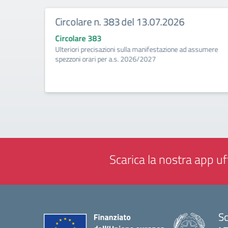
Circolare n. 383 del 13.07.2026
Circolare 383
ività di
Ulteriori precisazioni sulla manifestazione ad assumere
a
spezzoni orari per a.s. 2026/2027
Scarica la nostra app uff
Sc