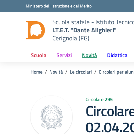
Vai ai contenuti
Vai al menu di navigazione
Vai al footer
Ministero dell'Istruzione e del Merito
Scuola statale - Istituto Tecn
I.T.E.T. "Dante Alighieri"
Cerignola (FG)
Scuola
Servizi
Novità
Didattica
Home
Novità
Le circolari
Circolari per alun
Circolare 295
Circolar
02.04.2