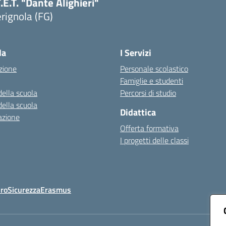
T.E.T. "Dante Alighieri"
rignola (FG)
Visita la pagina iniziale della scuola
la
I Servizi
zione
Personale scolastico
Famiglie e studenti
della scuola
Percorsi di studio
della scuola
Didattica
azione
Offerta formativa
I progetti delle classi
Oro
Sicurezza
Erasmus