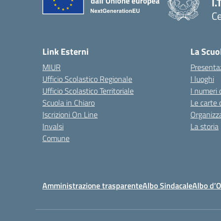
I.
Ce
— 
Link Esterni
La Scuo
MIUR
Presenta
Ufficio Scolastico Regionale
I luoghi
Ufficio Scolastico Territoriale
I numeri 
Scuola in Chiaro
Le carte 
Iscrizioni On Line
Organizz
Invalsi
La storia
Comune
Amministrazione trasparente
Albo Sindacale
Albo d’