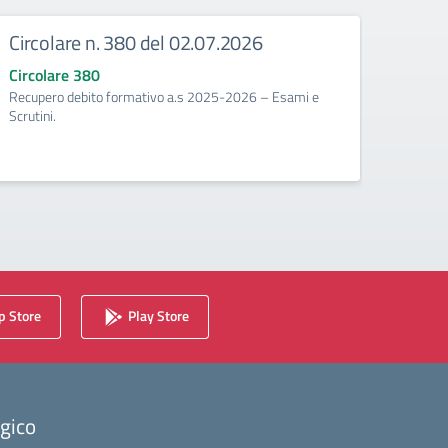
Circolare n. 380 del 02.07.2026
Circ
corr
Circolare 380
Recupero debito formativo a.s 2025-2026 – Esami e
Circo
Scrutini.
Calenda
2025/2
 Store
Play Store
ogico