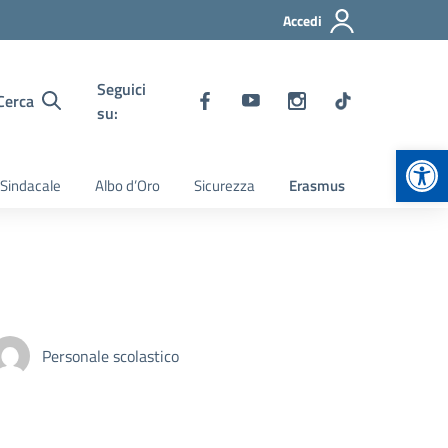
Accedi
Seguici
Cerca
su:
Apr
 Sindacale
Albo d’Oro
Sicurezza
Erasmus
Personale scolastico