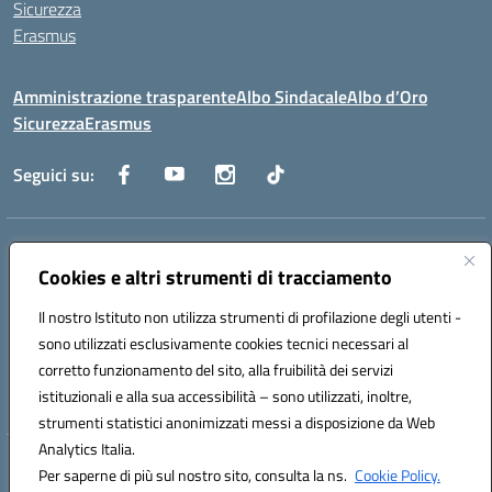
Sicurezza
Erasmus
Amministrazione trasparente
Albo Sindacale
Albo d’Oro
Sicurezza
Erasmus
Seguici su:
Indirizzo:
Via G. Gentile 4, 71042 Cerignola (FG)
Centralino:
Cookies e altri strumenti di tracciamento
0885.426034
Email:
FGTD02000P@istruzione.it
Posta elettronica certificata (PEC):
fgtd02000p@pec.istruzione.it
Il nostro Istituto non utilizza strumenti di profilazione degli utenti -
Codice fiscale: 81002930717
sono utilizzati esclusivamente cookies tecnici necessari al
Codice meccanografico:
FGTD02000P
corretto funzionamento del sito, alla fruibilità dei servizi
Codice unico di fatturazione (CUF): UFUN7Y
istituzionali e alla sua accessibilità – sono utilizzati, inoltre,
strumenti statistici anonimizzati messi a disposizione da Web
Analytics Italia.
Hosting & Powered by 3D Solution S.r.l.
Per saperne di più sul nostro sito, consulta la ns.
Cookie Policy.