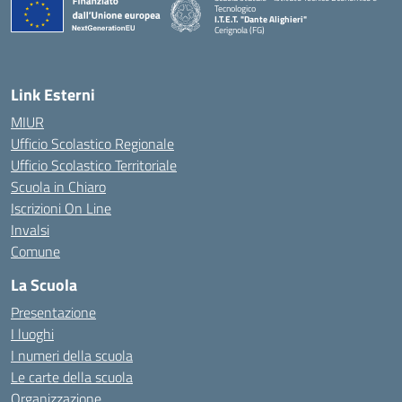
Tecnologico
I.T.E.T. "Dante Alighieri"
Cerignola (FG)
— Visita la pagina iniziale della scuola
Link Esterni
MIUR
Ufficio Scolastico Regionale
Ufficio Scolastico Territoriale
Scuola in Chiaro
Iscrizioni On Line
Invalsi
Comune
La Scuola
Presentazione
I luoghi
I numeri della scuola
Le carte della scuola
Organizzazione