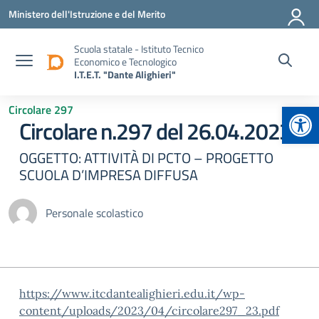
Vai ai contenuti
Vai al menu di navigazione
Vai al footer
Ministero dell'Istruzione e del Merito
Scuola statale - Istituto Tecnico
Economico e Tecnologico
I.T.E.T. "Dante Alighieri"
Apr
Circolare 297
Circolare n.297 del 26.04.2023
OGGETTO: ATTIVITÀ DI PCTO – PROGETTO
SCUOLA D’IMPRESA DIFFUSA
Personale scolastico
https://www.itcdantealighieri.edu.it/wp-
content/uploads/2023/04/circolare297_23.pdf