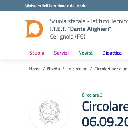
Vai ai contenuti
Vai al menu di navigazione
Vai al footer
Ministero dell'Istruzione e del Merito
Scuola statale - Istituto Tecn
I.T.E.T. "Dante Alighieri"
Cerignola (FG)
Scuola
Servizi
Novità
Didattica
Home
Novità
Le circolari
Circolari per alun
Circolare 3
Circolare
06.09.2