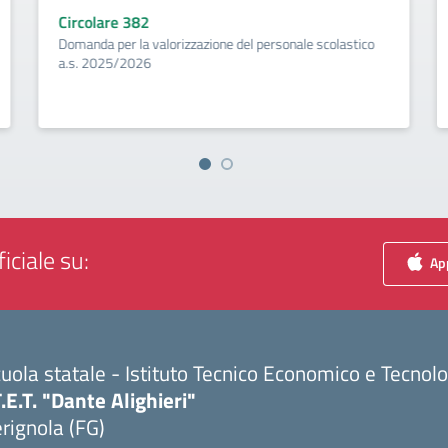
Circolare 382
Domanda per la valorizzazione del personale scolastico
a.s. 2025/2026
iciale su:
App
uola statale - Istituto Tecnico Economico e Tecnol
T.E.T. "Dante Alighieri"
rignola (FG)