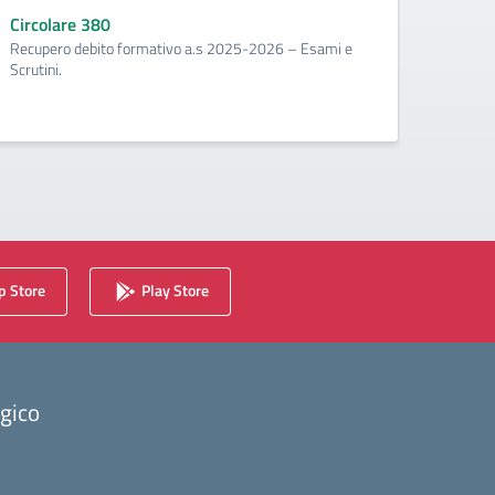
corr
Circolare 380
Recupero debito formativo a.s 2025-2026 – Esami e
Circo
Scrutini.
Calenda
2025/2
 Store
Play Store
ogico