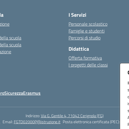
Visita la pagina iniziale della scuola
la
I Servizi
zione
Personale scolastico
Famiglie e studenti
della scuola
Percorsi di studio
della scuola
Didattica
azione
Offerta formativa
I progetti delle classi
Oro
Sicurezza
Erasmus
Indirizzo:
Via G. Gentile 4, 71042 Cerignola (FG)
4
Email:
FGTD02000P@istruzione.it
Posta elettronica certificata (PEC):
fgtd