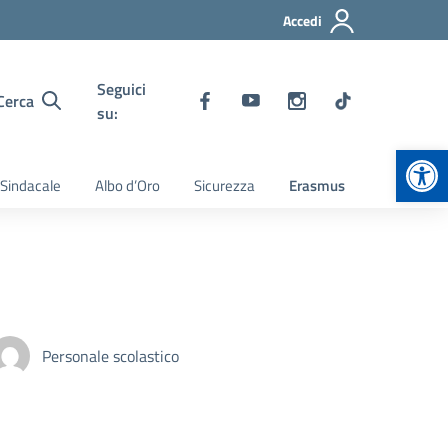
Accedi
Seguici
Cerca
su:
Apr
 Sindacale
Albo d’Oro
Sicurezza
Erasmus
Personale scolastico