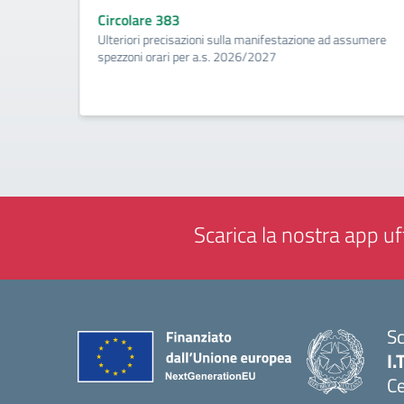
Circolare 383
ività di
Ulteriori precisazioni sulla manifestazione ad assumere
a
spezzoni orari per a.s. 2026/2027
Scarica la nostra app uff
Sc
I.
Ce