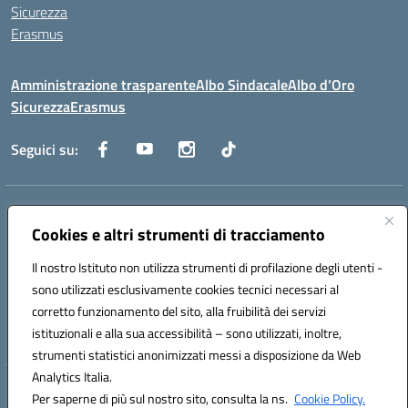
Sicurezza
Erasmus
Amministrazione trasparente
Albo Sindacale
Albo d’Oro
Sicurezza
Erasmus
Seguici su:
Indirizzo:
Via G. Gentile 4, 71042 Cerignola (FG)
Centralino:
Cookies e altri strumenti di tracciamento
0885.426034
Email:
FGTD02000P@istruzione.it
Posta elettronica certificata (PEC):
fgtd02000p@pec.istruzione.it
Il nostro Istituto non utilizza strumenti di profilazione degli utenti -
Codice fiscale: 81002930717
sono utilizzati esclusivamente cookies tecnici necessari al
Codice meccanografico:
FGTD02000P
corretto funzionamento del sito, alla fruibilità dei servizi
Codice unico di fatturazione (CUF): UFUN7Y
istituzionali e alla sua accessibilità – sono utilizzati, inoltre,
strumenti statistici anonimizzati messi a disposizione da Web
Analytics Italia.
Hosting & Powered by 3D Solution S.r.l.
Per saperne di più sul nostro sito, consulta la ns.
Cookie Policy.