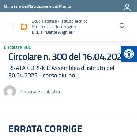
Vai ai contenuti
Vai al menu di navigazione
Vai al footer
Ministero dell'Istruzione e del Merito
Scuola statale - Istituto Tecnico
Economico e Tecnologico
I.T.E.T. "Dante Alighieri"
Apr
Circolare 300
Circolare n. 300 del 16.04.2025
RRATA CORRIGE Assemblea di istituto del
30.04.2025 - corso diurno
Personale scolastico
ERRATA CORRIGE