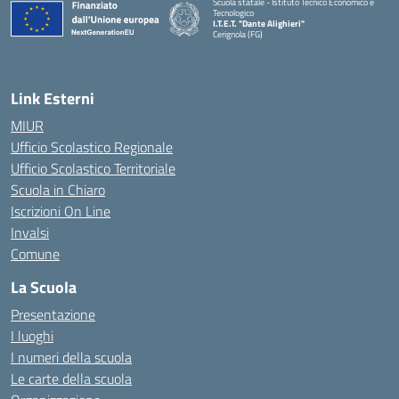
Scuola statale - Istituto Tecnico Economico e
Tecnologico
I.T.E.T. "Dante Alighieri"
Cerignola (FG)
— Visita la pagina iniziale della scuola
Link Esterni
MIUR
Ufficio Scolastico Regionale
Ufficio Scolastico Territoriale
Scuola in Chiaro
Iscrizioni On Line
Invalsi
Comune
La Scuola
Presentazione
I luoghi
I numeri della scuola
Le carte della scuola