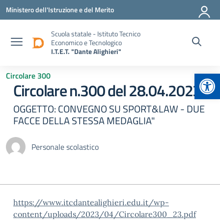
Vai ai contenuti
Vai al menu di navigazione
Vai al footer
Ministero dell'Istruzione e del Merito
Scuola statale - Istituto Tecnico
Economico e Tecnologico
I.T.E.T. "Dante Alighieri"
Apr
Circolare 300
Circolare n.300 del 28.04.2023
OGGETTO: CONVEGNO SU SPORT&LAW - DUE
FACCE DELLA STESSA MEDAGLIA"
Personale scolastico
https://www.itcdantealighieri.edu.it/wp-
content/uploads/2023/04/Circolare300_23.pdf