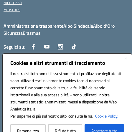
Sicurezza
Erasmus
Amministrazione trasparente
Albo Sindacale
Albo d’Oro
Sicurezza
Erasmus
Seguici su:
Cookies e altri strumenti di tracciamento
Indirizzo:
Via G. Gentile 4, 71042 Cerignola (FG)
Centralino:
Il nostro Istituto non utilizza strumenti di profilazione degli utenti -
0885.426034
Email:
FGTD02000P@istruzione.it
Posta elettronica certificata (PEC):
fgtd02000p@pec.istruzione.it
sono utilizzati esclusivamente cookies tecnici necessari al
corretto funzionamento del sito, alla fruibilità dei servizi
Codice fiscale: 81002930717
istituzionali e alla sua accessibilità – sono utilizzati, inoltre,
Codice meccanografico:
FGTD02000P
strumenti statistici anonimizzati messi a disposizione da Web
Codice unico di fatturazione (CUF): UFUN7Y
Analytics Italia.
Per saperne di più sul nostro sito, consulta la ns.
Cookie Policy.
Hosting & Powered by 3D Solution S.r.l.
Personalizza
Rifiuta tutto
Accettare tutto