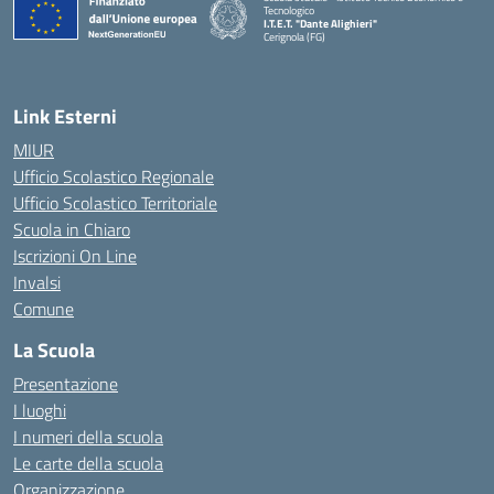
Tecnologico
I.T.E.T. "Dante Alighieri"
Cerignola (FG)
— Visita la pagina iniziale della scuola
Link Esterni
MIUR
Ufficio Scolastico Regionale
Ufficio Scolastico Territoriale
Scuola in Chiaro
Iscrizioni On Line
Invalsi
Comune
La Scuola
Presentazione
I luoghi
I numeri della scuola
Le carte della scuola
Organizzazione