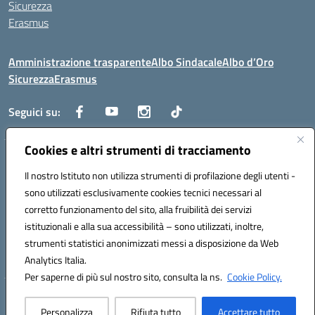
Sicurezza
Erasmus
Amministrazione trasparente
Albo Sindacale
Albo d’Oro
Sicurezza
Erasmus
Seguici su:
Cookies e altri strumenti di tracciamento
Indirizzo:
Via G. Gentile 4, 71042 Cerignola (FG)
Centralino:
Il nostro Istituto non utilizza strumenti di profilazione degli utenti -
0885.426034
Email:
FGTD02000P@istruzione.it
Posta elettronica certificata (PEC):
fgtd02000p@pec.istruzione.it
sono utilizzati esclusivamente cookies tecnici necessari al
corretto funzionamento del sito, alla fruibilità dei servizi
Codice fiscale: 81002930717
istituzionali e alla sua accessibilità – sono utilizzati, inoltre,
Codice meccanografico:
FGTD02000P
strumenti statistici anonimizzati messi a disposizione da Web
Codice unico di fatturazione (CUF): UFUN7Y
Analytics Italia.
Per saperne di più sul nostro sito, consulta la ns.
Cookie Policy.
Hosting & Powered by 3D Solution S.r.l.
Personalizza
Rifiuta tutto
Accettare tutto