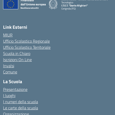
Tecnologico
I.T.E.T. "Dante Alighieri"
Cerignola (FG)
— Visita la pagina iniziale della scuola
Link Esterni
MIUR
Ufficio Scolastico Regionale
Ufficio Scolastico Territoriale
Scuola in Chiaro
Iscrizioni On Line
Invalsi
Comune
La Scuola
Presentazione
I luoghi
I numeri della scuola
Le carte della scuola
Organizzazione