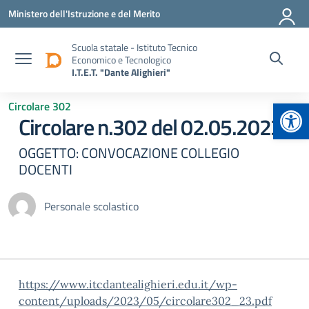
Vai ai contenuti
Vai al menu di navigazione
Vai al footer
Ministero dell'Istruzione e del Merito
Scuola statale - Istituto Tecnico
Economico e Tecnologico
I.T.E.T. "Dante Alighieri"
Apr
Circolare 302
Circolare n.302 del 02.05.2023
OGGETTO: CONVOCAZIONE COLLEGIO
DOCENTI
Personale scolastico
https://www.itcdantealighieri.edu.it/wp-
content/uploads/2023/05/circolare302_23.pdf