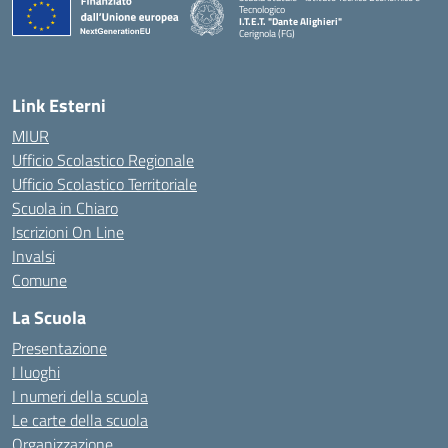
Tecnologico
I.T.E.T. "Dante Alighieri"
Cerignola (FG)
— Visita la pagina iniziale della scuola
Link Esterni
MIUR
Ufficio Scolastico Regionale
Ufficio Scolastico Territoriale
Scuola in Chiaro
Iscrizioni On Line
Invalsi
Comune
La Scuola
Presentazione
I luoghi
I numeri della scuola
Le carte della scuola
Organizzazione