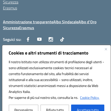
Sicurezza
Erasmus
Amministrazione trasparente
Albo Sindacale
Albo d’Oro
Sicurezza
Erasmus
Seguici su:
Cookies e altri strumenti di tracciamento
Indirizzo:
Via G. Gentile 4, 71042 Cerignola (FG)
Centralino:
Il nostro Istituto non utilizza strumenti di profilazione degli utenti -
0885.426034
Email:
FGTD02000P@istruzione.it
Posta elettronica certificata (PEC):
fgtd02000p@pec.istruzione.it
sono utilizzati esclusivamente cookies tecnici necessari al
corretto funzionamento del sito, alla fruibilità dei servizi
Codice fiscale: 81002930717
istituzionali e alla sua accessibilità – sono utilizzati, inoltre,
Codice meccanografico:
FGTD02000P
strumenti statistici anonimizzati messi a disposizione da Web
Codice unico di fatturazione (CUF): UFUN7Y
Analytics Italia.
Per saperne di più sul nostro sito, consulta la ns.
Cookie Policy.
Hosting & Powered by 3D Solution S.r.l.
Personalizza
Rifiuta tutto
Accettare tutto