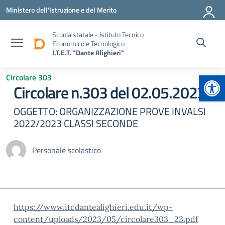
Vai ai contenuti
Vai al menu di navigazione
Vai al footer
Ministero dell'Istruzione e del Merito
Scuola statale - Istituto Tecnico
Economico e Tecnologico
I.T.E.T. "Dante Alighieri"
Apr
Circolare 303
Circolare n.303 del 02.05.2023
OGGETTO: ORGANIZZAZIONE PROVE INVALSI
2022/2023 CLASSI SECONDE
Personale scolastico
https://www.itcdantealighieri.edu.it/wp-
content/uploads/2023/05/circolare303_23.pdf