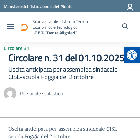
Vai ai contenuti
Vai al menu di navigazione
Vai al footer
Ministero dell'Istruzione e del Merito
Scuola statale - Istituto Tecnico
Economico e Tecnologico
I.T.E.T. "Dante Alighieri"
Apr
Circolare 31
Circolare n. 31 del 01.10.2025
Uscita anticipata per assemblea sindacale
CISL-scuola Foggia del 2 ottobre
Personale scolastico
Uscita anticipata per assemblea sindacale CISL-
scuola Foggia del 2 ottobre