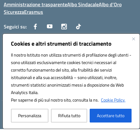
Amministrazione trasparente
Albo Sindacale
Albo d’Oro
Sicurezza
Erasmus
Seguici su:
Cookies e altri strumenti di tracciamento
Indirizzo:
Via G. Gentile 4, 71042 Cerignola (FG)
Centralino:
Il nostro Istituto non utilizza strumenti di profilazione degli utenti -
0885.426034
Email:
FGTD02000P@istruzione.it
Posta elettronica certificata (PEC):
fgtd02000p@pec.istruzione.it
sono utilizzati esclusivamente cookies tecnici necessari al
corretto funzionamento del sito, alla fruibilità dei servizi
Codice fiscale: 81002930717
istituzionali e alla sua accessibilità – sono utilizzati, inoltre,
Codice meccanografico:
FGTD02000P
strumenti statistici anonimizzati messi a disposizione da Web
Codice unico di fatturazione (CUF): UFUN7Y
Analytics Italia.
Per saperne di più sul nostro sito, consulta la ns.
Cookie Policy.
Hosting & Powered by 3D Solution S.r.l.
Personalizza
Rifiuta tutto
Accettare tutto
Concept & Design by Designers Italia