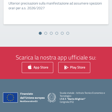
Ulteriori precisazioni sulla manifestazione ad assumere spezzoni
orari per a.s. 2026/2027
Scarica la nostra app ufficiale su:
App Store
Play Store
Scuola statale - Istituto Tecnico Economico e
Tecnologico
I.T.E.T. "Dante Alighieri"
Cerignola (FG)
— Visita la pagina iniziale della scuola