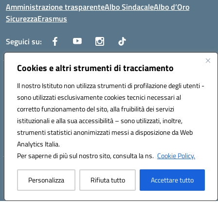
Amministrazione trasparente
Albo Sindacale
Albo d’Oro
Sicurezza
Erasmus
Seguici su:
Cookies e altri strumenti di tracciamento
Indirizzo:
Via G. Gentile 4, 71042 Cerignola (FG)
Centralino:
Il nostro Istituto non utilizza strumenti di profilazione degli utenti -
0885.426034
Email:
FGTD02000P@istruzione.it
Posta elettronica certificata (PEC):
fgtd02000p@pec.istruzione.it
sono utilizzati esclusivamente cookies tecnici necessari al
corretto funzionamento del sito, alla fruibilità dei servizi
Codice fiscale: 81002930717
istituzionali e alla sua accessibilità – sono utilizzati, inoltre,
Codice meccanografico:
FGTD02000P
strumenti statistici anonimizzati messi a disposizione da Web
Codice unico di fatturazione (CUF): UFUN7Y
Analytics Italia.
Per saperne di più sul nostro sito, consulta la ns.
Cookie Policy.
Hosting & Powered by 3D Solution S.r.l.
Personalizza
Rifiuta tutto
Accettare tutto
Concept & Design by Designers Italia