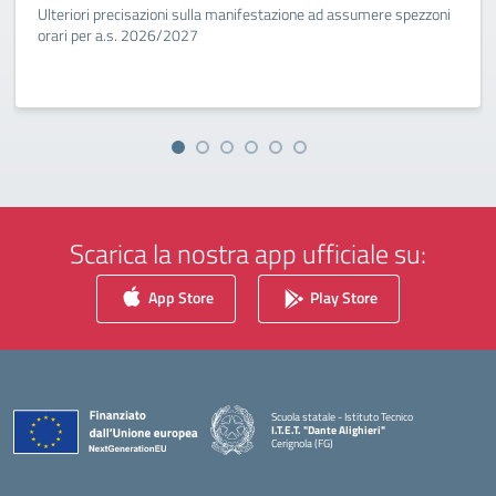
Ulteriori precisazioni sulla manifestazione ad assumere spezzoni
orari per a.s. 2026/2027
Scarica la nostra app ufficiale su:
App Store
Play Store
Scuola statale - Istituto Tecnico
I.T.E.T. "Dante Alighieri"
Cerignola (FG)
— Visita la pagina iniziale della scuola