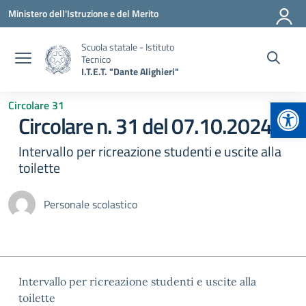
Vai ai contenuti
Vai al menu di navigazione
Vai al footer
Ministero dell'Istruzione e del Merito
Scuola statale - Istituto
Tecnico
I.T.E.T. "Dante Alighieri"
Apr
Circolare 31
Circolare n. 31 del 07.10.2024
Intervallo per ricreazione studenti e uscite alla
toilette
Personale scolastico
Intervallo per ricreazione studenti e uscite alla
toilette