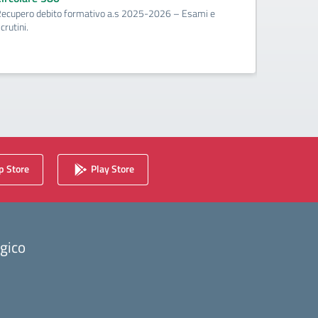
ecupero debito formativo a.s 2025-2026 – Esami e
Circolare
crutini.
Calendario 
2025/2026 
 Store
Play Store
ogico