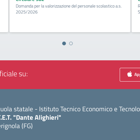
Domanda per la valorizzazione del personale scolastico a.s.
R
2025/2026
S
iciale su:
App
uola statale - Istituto Tecnico Economico e Tecnol
T.E.T. "Dante Alighieri"
rignola (FG)
Visita la pagina iniziale della scuola