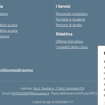
la
I Servizi
zione
Personale scolastico
Famiglie e studenti
della scuola
Percorsi di studio
della scuola
Didattica
azione
Offerta formativa
I progetti delle classi
Oro
Sicurezza
Erasmus
Indirizzo:
Via G. Gentile 4, 71042 Cerignola (FG)
4
Email:
FGTD02000P@istruzione.it
Posta elettronica certificata (PEC):
fgtd
Codice fiscale: 81002930717