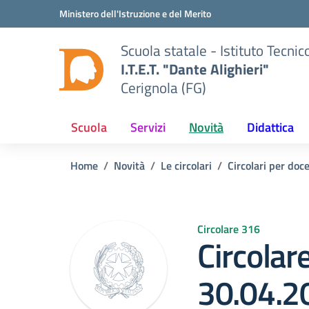
Vai ai contenuti
Vai al menu di navigazione
Vai al footer
Ministero dell'Istruzione e del Merito
Scuola statale - Istituto Tecn
I.T.E.T. "Dante Alighieri"
Cerignola (FG)
Scuola
Servizi
Novità
Didattica
Home
Novità
Le circolari
Circolari per doc
Circolare 316
Circolar
30.04.2