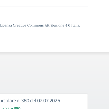
o Licenza Creative Commons Attribuzione 4.0 Italia.
Circolare n. 380 del 02.07.2026
Circola
corrige
Circolare 380