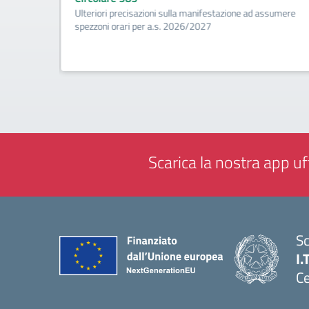
tività di
Ulteriori precisazioni sulla manifestazione ad assumere
a (Biennio
spezzoni orari per a.s. 2026/2027
Scarica la nostra app uff
Sc
I.
Ce
— 