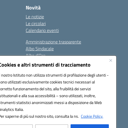
Novità
Le notizie
Le circolari
Calendario eventi
Amministrazione trasparente
Albo Sindacale
Albo d’Oro
Sicurezza
Cookies e altri strumenti di tracciamento
Erasmus
Il nostro Istituto non utilizza strumenti di profilazione degli utenti -
sono utilizzati esclusivamente cookies tecnici necessari al
Seguici su:
corretto funzionamento del sito, alla fruibilità dei servizi
istituzionali e alla sua accessibilità – sono utilizzati, inoltre,
strumenti statistici anonimizzati messi a disposizione da Web
Analytics Italia.
02000p@pec.istruzione.it
Per saperne di più sul nostro sito, consulta la ns.
Cookie Policy.