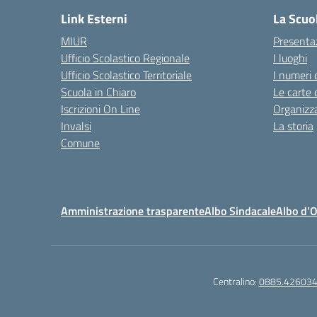
Link Esterni
La Scuo
MIUR
Presenta
Ufficio Scolastico Regionale
I luoghi
Ufficio Scolastico Territoriale
I numeri 
Scuola in Chiaro
Le carte 
Iscrizioni On Line
Organizz
Invalsi
La storia
Comune
Amministrazione trasparente
Albo Sindacale
Albo d’
Centralino:
0885.42603