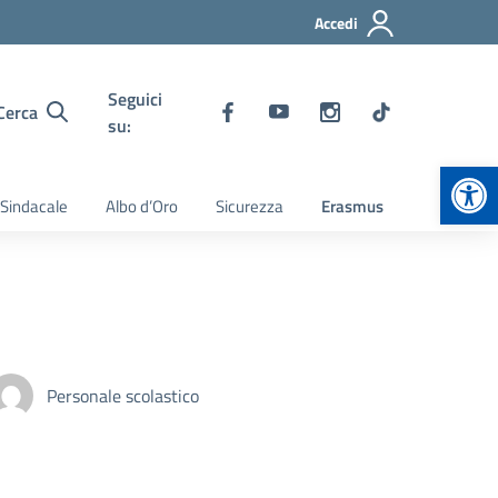
Accedi
Seguici
Cerca
su:
Apr
 Sindacale
Albo d’Oro
Sicurezza
Erasmus
Personale scolastico