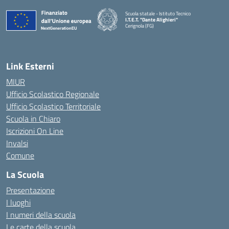
Scuola statale - Istituto Tecnico
I.T.E.T. "Dante Alighieri"
Cerignola (FG)
— Visita la pagina iniziale della scuola
Link Esterni
MIUR
Ufficio Scolastico Regionale
Ufficio Scolastico Territoriale
Scuola in Chiaro
Iscrizioni On Line
Invalsi
Comune
La Scuola
Presentazione
I luoghi
I numeri della scuola
Le carte della scuola