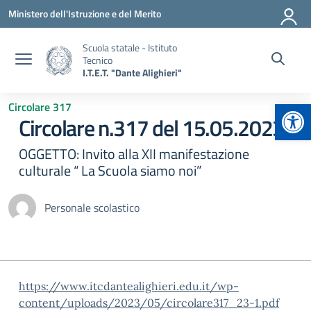
Vai ai contenuti
Vai al menu di navigazione
Vai al footer
Ministero dell'Istruzione e del Merito
Scuola statale - Istituto
Tecnico
I.T.E.T. "Dante Alighieri"
Apr
Circolare 317
Circolare n.317 del 15.05.2023
OGGETTO: Invito alla XII manifestazione
culturale “ La Scuola siamo noi”
Personale scolastico
https://www.itcdantealighieri.edu.it/wp-
content/uploads/2023/05/circolare317_23-1.pdf