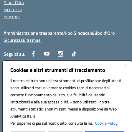
Albo d’Oro
Sicurezza
Erasmus
Amministrazione trasparente
Albo Sindacale
Albo d’Oro
Sicurezza
Erasmus
Seguici su:
Cookies e altri strumenti di tracciamento
Indirizzo:
Via G. Gentile 4, 71042 Cerignola (FG)
Centralino:
Il nostro Istituto non utilizza strumenti di profilazione degli utenti -
0885.426034
Email:
FGTD02000P@istruzione.it
Posta elettronica certificata (PEC):
fgtd02000p@pec.istruzione.it
sono utilizzati esclusivamente cookies tecnici necessari al
corretto funzionamento del sito, alla fruibilità dei servizi
Codice fiscale: 81002930717
istituzionali e alla sua accessibilità – sono utilizzati, inoltre,
Codice meccanografico:
FGTD02000P
strumenti statistici anonimizzati messi a disposizione da Web
Codice unico di fatturazione (CUF): UFUN7Y
Analytics Italia.
Per saperne di più sul nostro sito, consulta la ns.
Cookie Policy.