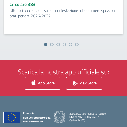
Circolare 383
Ulteriori precisazioni sulla manifestazione ad assumere spezzoni
orari per a.s. 2026/2027
Scarica la nostra app ufficiale su:
App Store
Play Store
Scuola statale - Istituto Tecnico
I.T.E.T. "Dante Alighieri"
Cerignola (FG)
— Visita la pagina iniziale della scuola