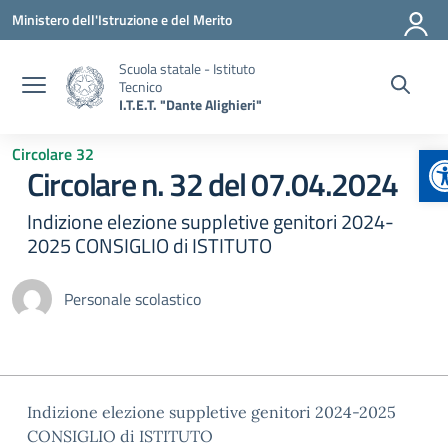
Vai ai contenuti
Vai al menu di navigazione
Vai al footer
Ministero dell'Istruzione e del Merito
Scuola statale - Istituto
Tecnico
I.T.E.T. "Dante Alighieri"
A
Circolare 32
Circolare n. 32 del 07.04.2024
Indizione elezione suppletive genitori 2024-
2025 CONSIGLIO di ISTITUTO
Personale scolastico
Indizione elezione suppletive genitori 2024-2025
CONSIGLIO di ISTITUTO