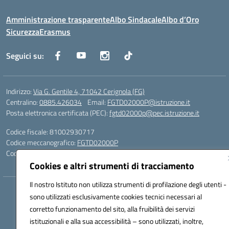
Amministrazione trasparente
Albo Sindacale
Albo d’Oro
Sicurezza
Erasmus
Seguici su:
Indirizzo:
Via G. Gentile 4, 71042 Cerignola (FG)
Centralino:
0885.426034
Email:
FGTD02000P@istruzione.it
Posta elettronica certificata (PEC):
fgtd02000p@pec.istruzione.it
Codice fiscale: 81002930717
Codice meccanografico:
FGTD02000P
Codice unico di fatturazione (CUF): UFUN7Y
Cookies e altri strumenti di tracciamento
Il nostro Istituto non utilizza strumenti di profilazione degli utenti -
Hosting & Powered by 3D Solution S.r.l.
sono utilizzati esclusivamente cookies tecnici necessari al
Concept & Design by Designers Italia
corretto funzionamento del sito, alla fruibilità dei servizi
istituzionali e alla sua accessibilità – sono utilizzati, inoltre,