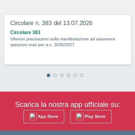
lare n. 383 del 13.07.2026
Circo
are 383
Circol
ri precisazioni sulla manifestazione ad assumere
Domanda
i orari per a.s. 2026/2027
2025/2
Scarica la nostra app ufficiale su:
App Store
Play Store