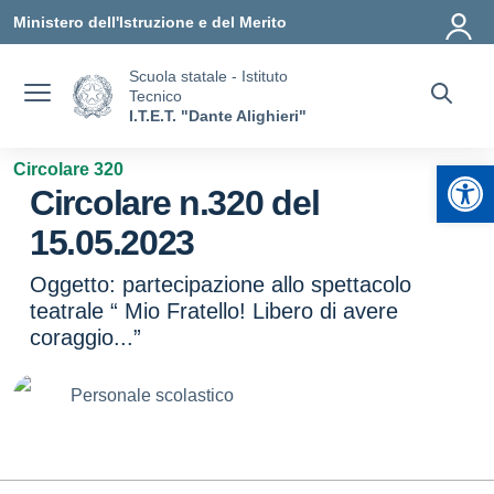
Vai ai contenuti
Vai al menu di navigazione
Vai al footer
Ministero dell'Istruzione e del Merito
Scuola statale - Istituto
Tecnico
I.T.E.T. "Dante Alighieri"
Apr
Circolare 320
Circolare n.320 del
15.05.2023
Oggetto: partecipazione allo spettacolo
teatrale “ Mio Fratello! Libero di avere
coraggio...”
Personale scolastico