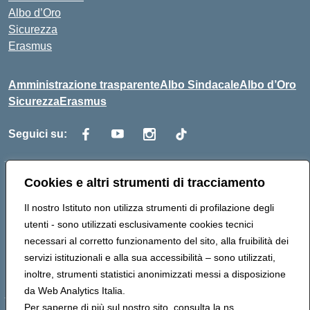
Albo d’Oro
Sicurezza
Erasmus
Amministrazione trasparente
Albo Sindacale
Albo d’Oro
Sicurezza
Erasmus
Seguici su:
Cookies e altri strumenti di tracciamento
Indirizzo:
Via G. Gentile 4, 71042 Cerignola (FG)
Centralino:
0885.426034
Email:
FGTD02000P@istruzione.it
Il nostro Istituto non utilizza strumenti di profilazione degli
Posta elettronica certificata (PEC):
fgtd02000p@pec.istruzione.it
utenti - sono utilizzati esclusivamente cookies tecnici
Codice fiscale: 81002930717
necessari al corretto funzionamento del sito, alla fruibilità dei
Codice meccanografico:
FGTD02000P
servizi istituzionali e alla sua accessibilità – sono utilizzati,
Codice unico di fatturazione (CUF): UFUN7Y
inoltre, strumenti statistici anonimizzati messi a disposizione
da Web Analytics Italia.
Per saperne di più sul nostro sito, consulta la ns.