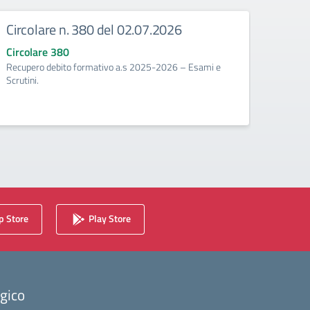
Circolare n. 380 del 02.07.2026
Circ
corr
Circolare 380
Recupero debito formativo a.s 2025-2026 – Esami e
Circo
Scrutini.
Calenda
2025/2
 Store
Play Store
ogico