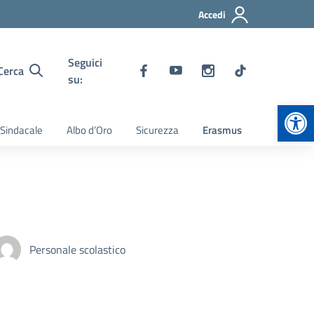
Accedi
Seguici
Cerca
su:
Apr
 Sindacale
Albo d’Oro
Sicurezza
Erasmus
Personale scolastico