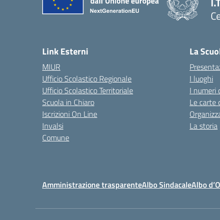
I.
Ce
— 
Link Esterni
La Scuo
MIUR
Presenta
Ufficio Scolastico Regionale
I luoghi
Ufficio Scolastico Territoriale
I numeri 
Scuola in Chiaro
Le carte 
Iscrizioni On Line
Organizz
Invalsi
La storia
Comune
Amministrazione trasparente
Albo Sindacale
Albo d’