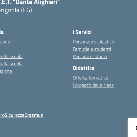
T.E.T. "Dante Alighieri"
rignola (FG)
Visita la pagina iniziale della scuola
la
I Servizi
zione
Personale scolastico
Famiglie e studenti
della scuola
Percorsi di studio
della scuola
Didattica
azione
Offerta formativa
I progetti delle classi
Oro
Sicurezza
Erasmus