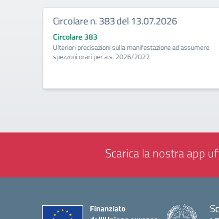
Circolare n. 383 del 13.07.2026
Circolare 383
ività di
Ulteriori precisazioni sulla manifestazione ad assumere
a
spezzoni orari per a.s. 2026/2027
Scarica la nostra app uff
Sc