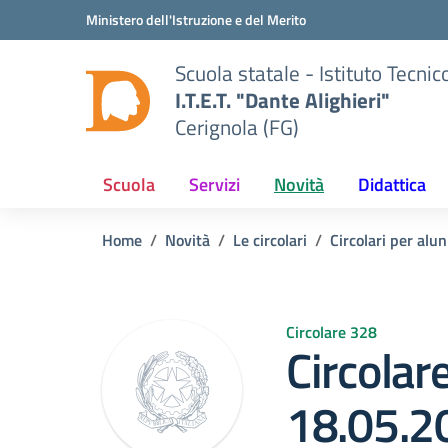
Vai ai contenuti
Vai al menu di navigazione
Vai al footer
Ministero dell'Istruzione e del Merito
Scuola statale - Istituto Tecn
I.T.E.T. "Dante Alighieri"
Cerignola (FG)
Scuola
Servizi
Novità
Didattica
Home
Novità
Le circolari
Circolari per alun
Circolare 328
Circolar
18.05.2