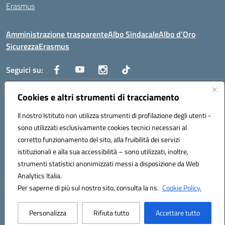
Erasmus
Amministrazione trasparente
Albo Sindacale
Albo d’Oro
Sicurezza
Erasmus
Seguici su:
Cookies e altri strumenti di tracciamento
Indirizzo:
Via G. Gentile 4, 71042 Cerignola (FG)
Centralino:
Il nostro Istituto non utilizza strumenti di profilazione degli utenti -
0885.426034
Email:
FGTD02000P@istruzione.it
Posta elettronica certificata (PEC):
fgtd02000p@pec.istruzione.it
sono utilizzati esclusivamente cookies tecnici necessari al
corretto funzionamento del sito, alla fruibilità dei servizi
Codice fiscale: 81002930717
istituzionali e alla sua accessibilità – sono utilizzati, inoltre,
Codice meccanografico:
FGTD02000P
strumenti statistici anonimizzati messi a disposizione da Web
Codice unico di fatturazione (CUF): UFUN7Y
Analytics Italia.
Per saperne di più sul nostro sito, consulta la ns.
Cookie Policy.
Hosting & Powered by 3D Solution S.r.l.
Personalizza
Rifiuta tutto
Accettare tutto
Concept & Design by Designers Italia