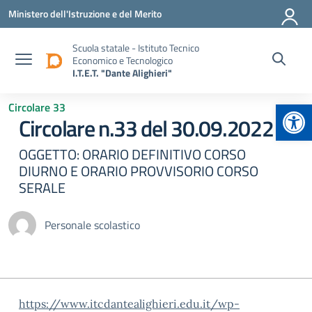
Vai ai contenuti
Vai al menu di navigazione
Vai al footer
Ministero dell'Istruzione e del Merito
Scuola statale - Istituto Tecnico
Economico e Tecnologico
I.T.E.T. "Dante Alighieri"
Apr
Circolare 33
Circolare n.33 del 30.09.2022
OGGETTO: ORARIO DEFINITIVO CORSO
DIURNO E ORARIO PROVVISORIO CORSO
SERALE
Personale scolastico
https://www.itcdantealighieri.edu.it/wp-