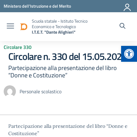
Vai ai contenuti
Vai al menu di navigazione
Vai al footer
Ministero dell'Istruzione e del Merito
Scuola statale - Istituto Tecnico
Economico e Tecnologico
I.T.E.T. "Dante Alighieri"
Apr
Circolare 330
Circolare n. 330 del 15.05.2024
Partecipazione alla presentazione del libro
“Donne e Costituzione”
Personale scolastico
Partecipazione alla presentazione del libro “Donne e
Costituzione”