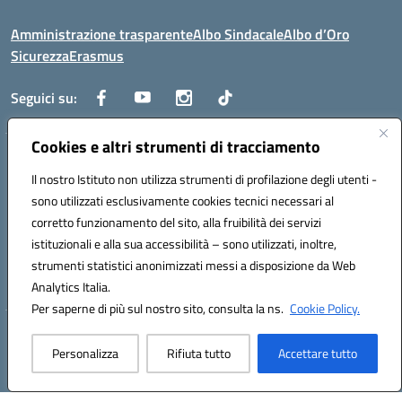
Amministrazione trasparente
Albo Sindacale
Albo d’Oro
Sicurezza
Erasmus
Seguici su:
Cookies e altri strumenti di tracciamento
Indirizzo:
Via G. Gentile 4, 71042 Cerignola (FG)
Centralino:
Il nostro Istituto non utilizza strumenti di profilazione degli utenti -
0885.426034
Email:
FGTD02000P@istruzione.it
Posta elettronica certificata (PEC):
fgtd02000p@pec.istruzione.it
sono utilizzati esclusivamente cookies tecnici necessari al
corretto funzionamento del sito, alla fruibilità dei servizi
Codice fiscale: 81002930717
istituzionali e alla sua accessibilità – sono utilizzati, inoltre,
Codice meccanografico:
FGTD02000P
strumenti statistici anonimizzati messi a disposizione da Web
Codice unico di fatturazione (CUF): UFUN7Y
Analytics Italia.
Per saperne di più sul nostro sito, consulta la ns.
Cookie Policy.
Hosting & Powered by 3D Solution S.r.l.
Personalizza
Rifiuta tutto
Accettare tutto
Concept & Design by Designers Italia