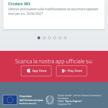
Circolare 383
Ulteriori precisazioni sulla manifestazione ad assumere spezzoni
orari per a.s. 2026/2027
Scarica la nostra app ufficiale su:
App Store
Play Store
Scuola statale - Istituto Tecnico Economico e
Tecnologico
I.T.E.T. "Dante Alighieri"
Cerignola (FG)
— Visita la pagina iniziale della scuola