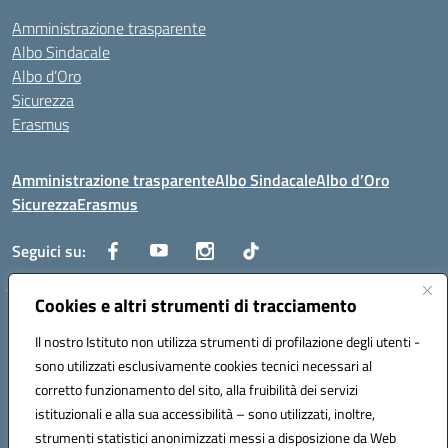
Amministrazione trasparente
Albo Sindacale
Albo d’Oro
Sicurezza
Erasmus
Amministrazione trasparente
Albo Sindacale
Albo d’Oro
Sicurezza
Erasmus
Seguici su:
Cookies e altri strumenti di tracciamento
Indirizzo:
Via G. Gentile 4, 71042 Cerignola (FG)
Centralino:
Il nostro Istituto non utilizza strumenti di profilazione degli utenti -
0885.426034
Email:
FGTD02000P@istruzione.it
Posta elettronica certificata (PEC):
fgtd02000p@pec.istruzione.it
sono utilizzati esclusivamente cookies tecnici necessari al
corretto funzionamento del sito, alla fruibilità dei servizi
Codice fiscale: 81002930717
istituzionali e alla sua accessibilità – sono utilizzati, inoltre,
Codice meccanografico:
FGTD02000P
strumenti statistici anonimizzati messi a disposizione da Web
Codice unico di fatturazione (CUF): UFUN7Y