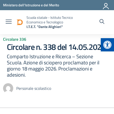
Vai ai contenuti
Vai al menu di navigazione
Vai al footer
Ministero dell'Istruzione e del Merito
Scuola statale - Istituto Tecnico
Economico e Tecnologico
I.T.E.T. "Dante Alighieri"
Apr
Circolare 336
Circolare n. 338 del 14.05.2026
Comparto Istruzione e Ricerca – Sezione
Scuola. Azione di sciopero proclamato per il
giorno 18 maggio 2026. Proclamazioni e
adesioni.
Personale scolastico