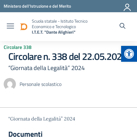
Vai ai contenuti
Vai al menu di navigazione
Vai al footer
Ministero dell'Istruzione e del Merito
Scuola statale - Istituto Tecnico
Economico e Tecnologico
I.T.E.T. "Dante Alighieri"
Apr
Circolare 338
Circolare n. 338 del 22.05.2024
“Giornata della Legalità” 2024
Personale scolastico
“Giornata della Legalità” 2024
Documenti