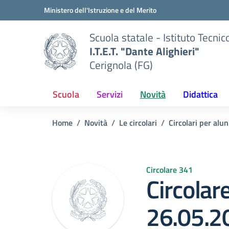
Vai ai contenuti
Vai al menu di navigazione
Vai al footer
Ministero dell'Istruzione e del Merito
Scuola statale - Istituto Tecnic
I.T.E.T. "Dante Alighieri"
Cerignola (FG)
Scuola
Servizi
Novità
Didattica
Home
Novità
Le circolari
Circolari per alun
Circolare 341
Circolar
26.05.2