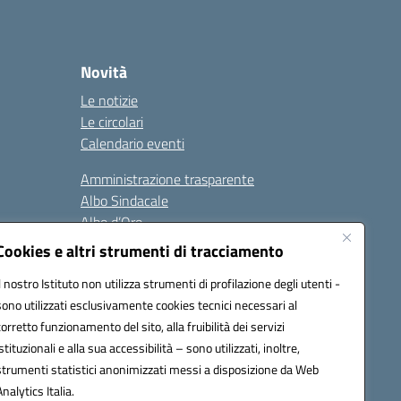
Novità
Le notizie
Le circolari
Calendario eventi
Amministrazione trasparente
Albo Sindacale
Albo d’Oro
Sicurezza
Cookies e altri strumenti di tracciamento
Erasmus
Il nostro Istituto non utilizza strumenti di profilazione degli utenti -
sono utilizzati esclusivamente cookies tecnici necessari al
Seguici su:
corretto funzionamento del sito, alla fruibilità dei servizi
istituzionali e alla sua accessibilità – sono utilizzati, inoltre,
strumenti statistici anonimizzati messi a disposizione da Web
Analytics Italia.