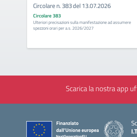
Circolare n. 383 del 13.07.2026
Circolare 383
ività di
Ulteriori precisazioni sulla manifestazione ad assumere
a
spezzoni orari per a.s. 2026/2027
Scarica la nostra app uff
Sc
I.