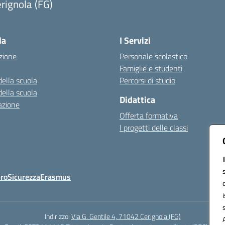
rignola (FG)
Visita la pagina iniziale della scuola
la
I Servizi
zione
Personale scolastico
Famiglie e studenti
della scuola
Percorsi di studio
della scuola
Didattica
azione
Offerta formativa
I progetti delle classi
Oro
Sicurezza
Erasmus
Indirizzo:
Via G. Gentile 4, 71042 Cerignola (FG)