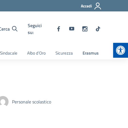
Accedi
Seguici
Cerca
su:
Apr
 Sindacale
Albo d’Oro
Sicurezza
Erasmus
Personale scolastico