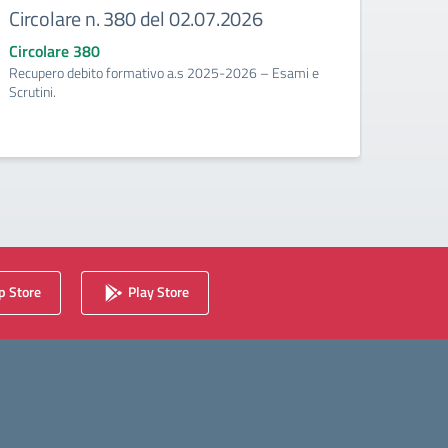
Circolare n. 380 del 02.07.2026
Circ
corr
Circolare 380
Recupero debito formativo a.s 2025-2026 – Esami e
Circo
Scrutini.
Calenda
2025/2
 Store
Play Store