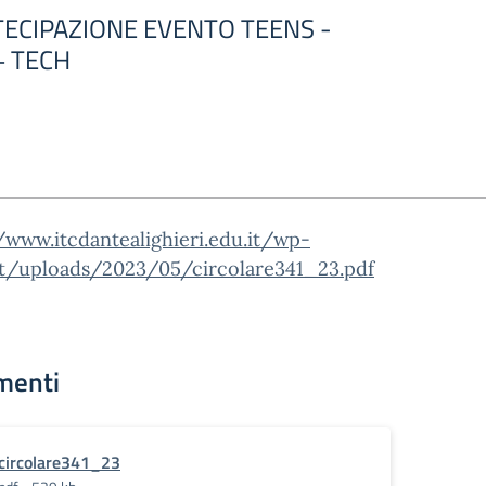
ECIPAZIONE EVENTO TEENS -
+ TECH
/www.itcdantealighieri.edu.it/wp-
t/uploads/2023/05/circolare341_23.pdf
menti
circolare341_23