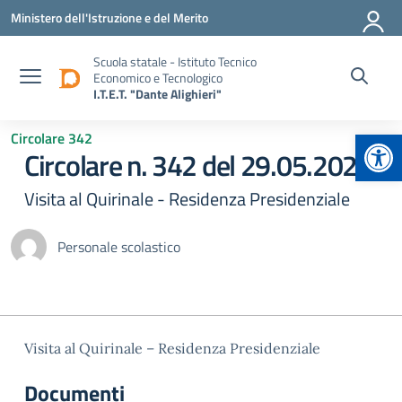
Vai ai contenuti
Vai al menu di navigazione
Vai al footer
Ministero dell'Istruzione e del Merito
Scuola statale - Istituto Tecnico
Economico e Tecnologico
I.T.E.T. "Dante Alighieri"
Apr
Circolare 342
Circolare n. 342 del 29.05.2024
Visita al Quirinale - Residenza Presidenziale
Personale scolastico
Visita al Quirinale – Residenza Presidenziale
Documenti