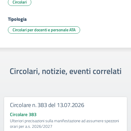
Circolari
Tipologia
Circolari per docenti e personale ATA
Circolari, notizie, eventi correlati
olare n. 383 del 13.07.2026
Circ
lare 383
Circo
ori precisazioni sulla manifestazione ad assumere spezzoni
Domand
per a.s. 2026/2027
2025