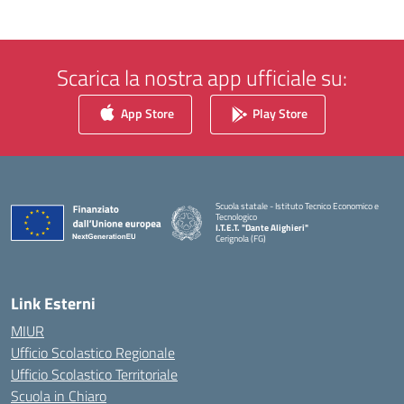
Scarica la nostra app ufficiale su:
App Store
Play Store
Scuola statale - Istituto Tecnico Economico e
Tecnologico
I.T.E.T. "Dante Alighieri"
Cerignola (FG)
— Visita la pagina iniziale della scuola
Link Esterni
MIUR
Ufficio Scolastico Regionale
Ufficio Scolastico Territoriale
Scuola in Chiaro