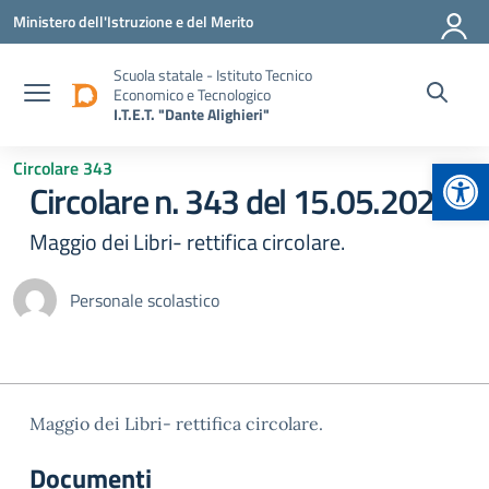
Vai ai contenuti
Vai al menu di navigazione
Vai al footer
Ministero dell'Istruzione e del Merito
Scuola statale - Istituto Tecnico
Economico e Tecnologico
I.T.E.T. "Dante Alighieri"
Apr
Circolare 343
Circolare n. 343 del 15.05.2026
Maggio dei Libri- rettifica circolare.
Personale scolastico
Maggio dei Libri- rettifica circolare.
Documenti