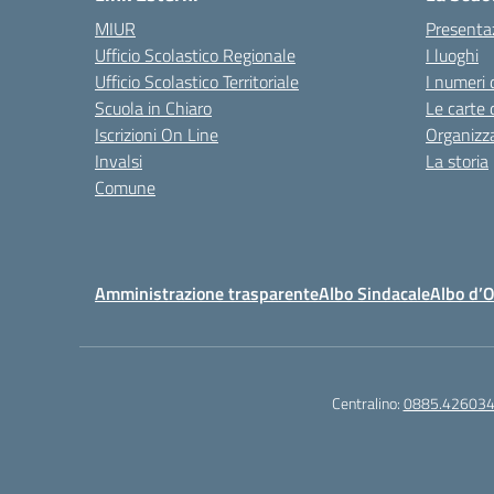
MIUR
Presenta
Ufficio Scolastico Regionale
I luoghi
Ufficio Scolastico Territoriale
I numeri 
Scuola in Chiaro
Le carte 
Iscrizioni On Line
Organizz
Invalsi
La storia
Comune
Amministrazione trasparente
Albo Sindacale
Albo d’
Centralino:
0885.42603