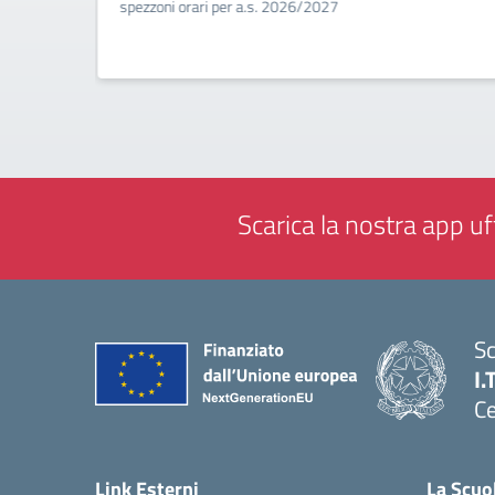
a
spezzoni orari per a.s. 2026/2027
Scarica la nostra app uff
Sc
I.
Ce
— 
Link Esterni
La Scuo