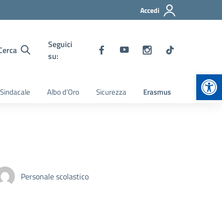
Accedi
Seguici
Cerca
su:
Apr
 Sindacale
Albo d’Oro
Sicurezza
Erasmus
Personale scolastico