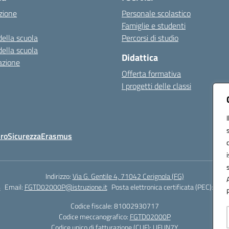
zione
Personale scolastico
Famiglie e studenti
della scuola
Percorsi di studio
della scuola
Didattica
azione
Offerta formativa
I progetti delle classi
Oro
Sicurezza
Erasmus
Indirizzo:
Via G. Gentile 4, 71042 Cerignola (FG)
4
Email:
FGTD02000P@istruzione.it
Posta elettronica certificata (PEC):
fgtd
Codice fiscale: 81002930717
Codice meccanografico:
FGTD02000P
Codice unico di fatturazione (CUF): UFUN7Y