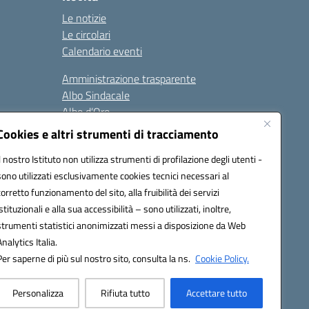
Le notizie
Le circolari
Calendario eventi
Amministrazione trasparente
Albo Sindacale
Albo d’Oro
Sicurezza
Cookies e altri strumenti di tracciamento
Erasmus
Il nostro Istituto non utilizza strumenti di profilazione degli utenti -
sono utilizzati esclusivamente cookies tecnici necessari al
Seguici su:
corretto funzionamento del sito, alla fruibilità dei servizi
istituzionali e alla sua accessibilità – sono utilizzati, inoltre,
strumenti statistici anonimizzati messi a disposizione da Web
Analytics Italia.
02000p@pec.istruzione.it
Per saperne di più sul nostro sito, consulta la ns.
Cookie Policy.
Personalizza
Rifiuta tutto
Accettare tutto