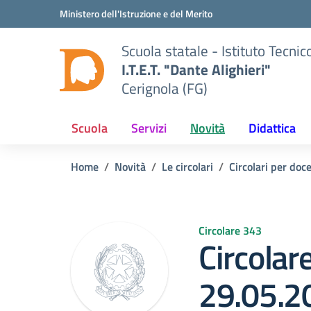
Vai ai contenuti
Vai al menu di navigazione
Vai al footer
Ministero dell'Istruzione e del Merito
Scuola statale - Istituto Tecn
I.T.E.T. "Dante Alighieri"
Cerignola (FG)
Scuola
Servizi
Novità
Didattica
Home
Novità
Le circolari
Circolari per doce
Circolare 343
Circolar
29.05.2