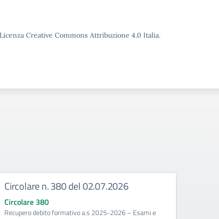
o Licenza Creative Commons Attribuzione 4.0 Italia.
Circolare n. 380 del 02.07.2026
Circ
corr
Circolare 380
Recupero debito formativo a.s 2025-2026 – Esami e
Circo