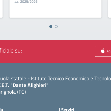
a.s. 2025/2026
iciale su:
App
uola statale - Istituto Tecnico Economico e Tecnol
T.E.T. "Dante Alighieri"
rignola (FG)
Visita la pagina iniziale della scuola
la
I Servizi