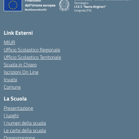
Tecnologico
I.T.E.T. "Dante Alighieri"
Cerignola (FG)
— Visita la pagina iniziale della scuola
Link Esterni
MIUR
Ufficio Scolastico Regionale
Ufficio Scolastico Territoriale
Scuola in Chiaro
Iscrizioni On Line
Invalsi
Comune
La Scuola
Presentazione
I luoghi
I numeri della scuola
Le carte della scuola
Organizzazione