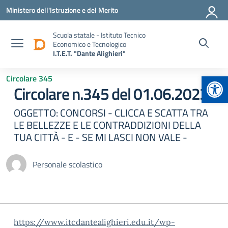
Vai ai contenuti
Vai al menu di navigazione
Vai al footer
Ministero dell'Istruzione e del Merito
Scuola statale - Istituto Tecnico
Economico e Tecnologico
I.T.E.T. "Dante Alighieri"
Apr
Circolare 345
Circolare n.345 del 01.06.2023
OGGETTO: CONCORSI - CLICCA E SCATTA TRA
LE BELLEZZE E LE CONTRADDIZIONI DELLA
TUA CITTÀ - E - SE MI LASCI NON VALE -
Personale scolastico
https://www.itcdantealighieri.edu.it/wp-