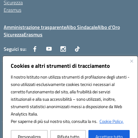
Sicurezza
Erasmus
Amministrazione trasparente
Albo Sindacale
Albo d’Oro
Sicurezza
Erasmus
Seguici su:
Cookies e altri strumenti di tracciamento
Indirizzo:
Via G. Gentile 4, 71042 Cerignola (FG)
Centralino:
Il nostro Istituto non utilizza strumenti di profilazione degli utenti -
0885.426034
Email:
FGTD02000P@istruzione.it
Posta elettronica certificata (PEC):
fgtd02000p@pec.istruzione.it
sono utilizzati esclusivamente cookies tecnici necessari al
corretto funzionamento del sito, alla fruibilità dei servizi
Codice fiscale: 81002930717
istituzionali e alla sua accessibilità – sono utilizzati, inoltre,
Codice meccanografico:
FGTD02000P
strumenti statistici anonimizzati messi a disposizione da Web
Codice unico di fatturazione (CUF): UFUN7Y
Analytics Italia.
Per saperne di più sul nostro sito, consulta la ns.
Cookie Policy.
Hosting & Powered by 3D Solution S.r.l.
Personalizza
Rifiuta tutto
Accettare tutto