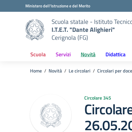
Vai ai contenuti
Vai al menu di navigazione
Vai al footer
Ministero dell'Istruzione e del Merito
Scuola statale - Istituto Tecnic
I.T.E.T. "Dante Alighieri"
Cerignola (FG)
Scuola
Servizi
Novità
Didattica
Home
Novità
Le circolari
Circolari per doc
Circolare 345
Circolar
26.05.2