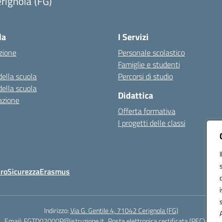
rignola (FG)
Visita la pagina iniziale della scuola
la
I Servizi
zione
Personale scolastico
Famiglie e studenti
della scuola
Percorsi di studio
della scuola
Didattica
azione
Offerta formativa
I progetti delle classi
Oro
Sicurezza
Erasmus
Indirizzo:
Via G. Gentile 4, 71042 Cerignola (FG)
4
Email:
FGTD02000P@istruzione.it
Posta elettronica certificata (PEC):
fgtd