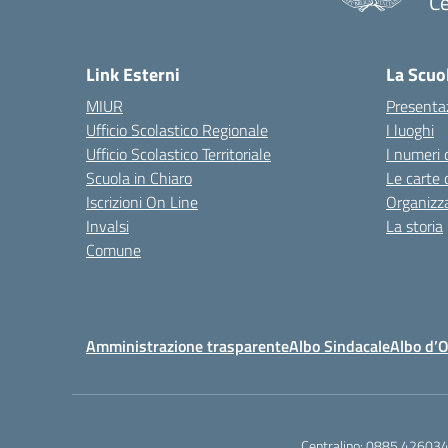
Ce
— 
Link Esterni
La Scuo
MIUR
Presenta
Ufficio Scolastico Regionale
I luoghi
Ufficio Scolastico Territoriale
I numeri 
Scuola in Chiaro
Le carte 
Iscrizioni On Line
Organizz
Invalsi
La storia
Comune
Amministrazione trasparente
Albo Sindacale
Albo d’
Centralino:
0885.42603