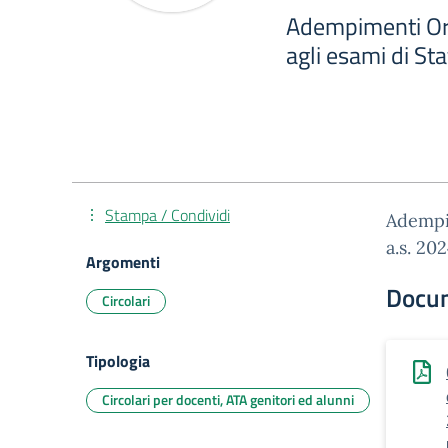
Adempimenti Orga
agli esami di St
Stampa / Condividi
Adempim
a.s. 20
Argomenti
Docu
Circolari
Tipologia
Circolari per docenti, ATA genitori ed alunni