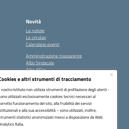
Novità
Le notizie
Le circolari
Calendario eventi
Amministrazione trasparente
Albo Sindacale
Albo d’Oro
Sicurezza
Cookies e altri strumenti di tracciamento
Erasmus
Il nostro Istituto non utilizza strumenti di profilazione degli utenti -
sono utilizzati esclusivamente cookies tecnici necessari al
Seguici su:
corretto funzionamento del sito, alla fruibilità dei servizi
istituzionali e alla sua accessibilità – sono utilizzati, inoltre,
strumenti statistici anonimizzati messi a disposizione da Web
Analytics Italia.
02000p@pec.istruzione.it