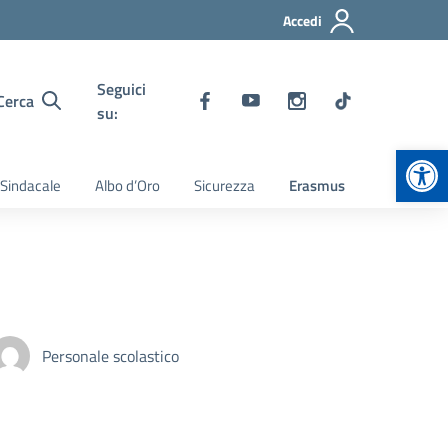
Accedi
Seguici
Cerca
su:
Apr
 Sindacale
Albo d’Oro
Sicurezza
Erasmus
Personale scolastico