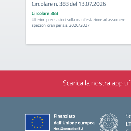
Circolare n. 383 del 13.07.2026
Circolare 383
ività di
Ulteriori precisazioni sulla manifestazione ad assumere
a
spezzoni orari per a.s. 2026/2027
Scarica la nostra app uff
Sc
I.