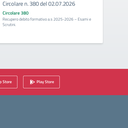
Circolare n. 380 del 02.07.2026
Circ
corr
Circolare 380
Recupero debito formativo a.s 2025-2026 – Esami e
Circo
Scrutini.
Calenda
2025/2
 Store
Play Store