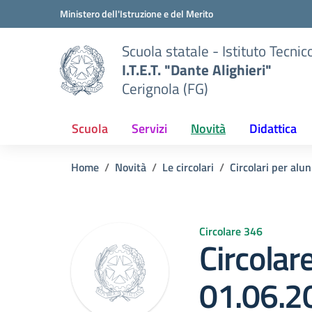
Vai ai contenuti
Vai al menu di navigazione
Vai al footer
Ministero dell'Istruzione e del Merito
Scuola statale - Istituto Tecnic
I.T.E.T. "Dante Alighieri"
Cerignola (FG)
Scuola
Servizi
Novità
Didattica
Home
Novità
Le circolari
Circolari per alun
Circolare 346
Circolar
01.06.2