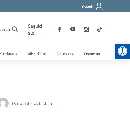
Accedi
Seguici
Cerca
su:
Apr
 Sindacale
Albo d’Oro
Sicurezza
Erasmus
Personale scolastico