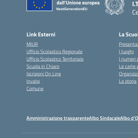
I.
Ce
— 
Link Esterni
La Scuo
MIUR
Presenta
Ufficio Scolastico Regionale
I luoghi
Ufficio Scolastico Territoriale
I numeri 
Scuola in Chiaro
Le carte 
Iscrizioni On Line
Organizz
Invalsi
La storia
Comune
Amministrazione trasparente
Albo Sindacale
Albo d’