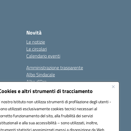
Novità
Le notizie
Le circolari
Calendario eventi
Amministrazione trasparente
Albo Sindacale
Albo d’Oro
Sicurezza
Cookies e altri strumenti di tracciamento
Erasmus
Il nostro Istituto non utilizza strumenti di profilazione degli utenti -
sono utilizzati esclusivamente cookies tecnici necessari al
Seguici su:
corretto funzionamento del sito, alla fruibilità dei servizi
istituzionali e alla sua accessibilità – sono utilizzati, inoltre,
strumenti statistici anonimizzati messi a disposizione da Web