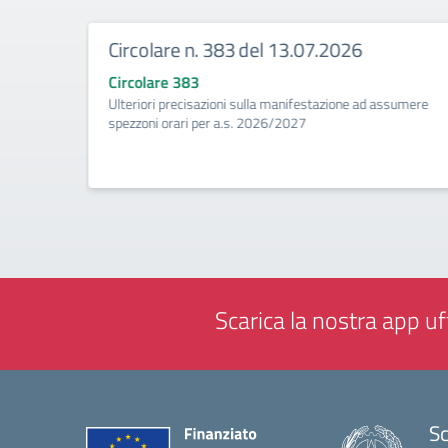
Circolare n. 383 del 13.07.2026
Circolare 383
ività di
Ulteriori precisazioni sulla manifestazione ad assumere
a
spezzoni orari per a.s. 2026/2027
Scarica la nostra app uff
Sc