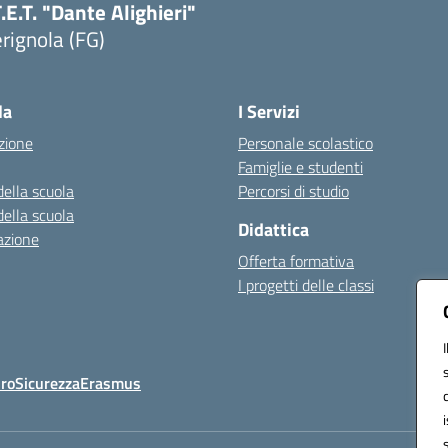
T.E.T. "Dante Alighieri"
rignola (FG)
Visita la pagina iniziale della scuola
la
I Servizi
zione
Personale scolastico
Famiglie e studenti
della scuola
Percorsi di studio
della scuola
Didattica
azione
Offerta formativa
I progetti delle classi
Oro
Sicurezza
Erasmus