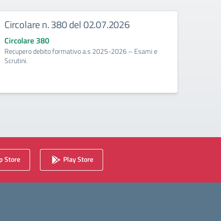
Circolare n. 380 del 02.07.2026
Circ
corr
Circolare 380
Recupero debito formativo a.s 2025-2026 – Esami e
Circo
Scrutini.
Calenda
2025/2
 Store
Play Store