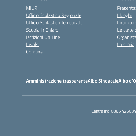
MIUR
Presenta
Ufficio Scolastico Regionale
I luoghi
Ufficio Scolastico Territoriale
I numeri 
Scuola in Chiaro
Le carte 
Iscrizioni On Line
Organizz
Invalsi
La storia
Comune
Amministrazione trasparente
Albo Sindacale
Albo d’
Centralino:
0885.42603