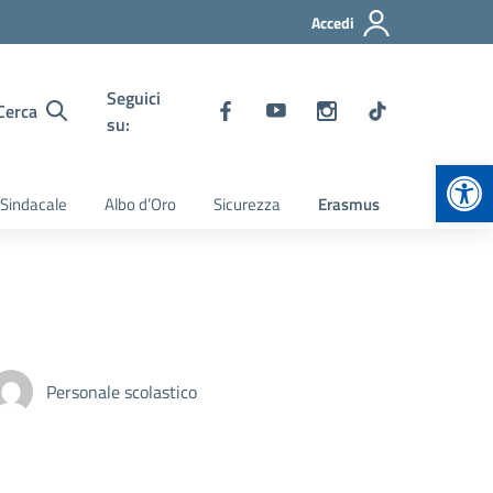
Accedi
Seguici
Cerca
su:
Apr
 Sindacale
Albo d’Oro
Sicurezza
Erasmus
Personale scolastico