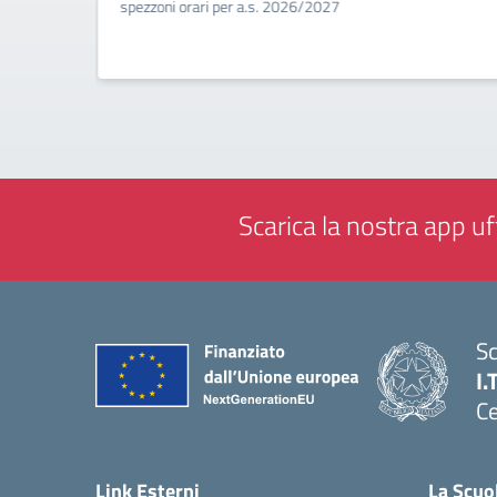
a
spezzoni orari per a.s. 2026/2027
Scarica la nostra app uff
Sc
I.
Ce
— 
Link Esterni
La Scuo