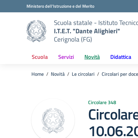
Vai ai contenuti
Vai al menu di navigazione
Vai al footer
Ministero dell'Istruzione e del Merito
Scuola statale - Istituto Tecnic
I.T.E.T. "Dante Alighieri"
Cerignola (FG)
Scuola
Servizi
Novità
Didattica
Home
Novità
Le circolari
Circolari per doc
Circolare 348
Circolar
10.06.2