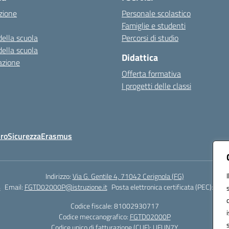
zione
Personale scolastico
Famiglie e studenti
della scuola
Percorsi di studio
della scuola
Didattica
azione
Offerta formativa
I progetti delle classi
Oro
Sicurezza
Erasmus
Indirizzo:
Via G. Gentile 4, 71042 Cerignola (FG)
4
Email:
FGTD02000P@istruzione.it
Posta elettronica certificata (PEC):
fgtd
Codice fiscale: 81002930717
Codice meccanografico:
FGTD02000P
Codice unico di fatturazione (CUF): UFUN7Y