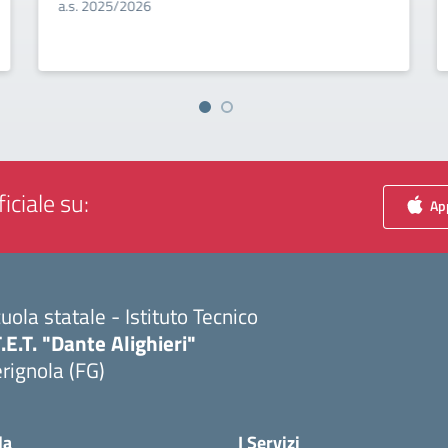
a.s. 2025/2026
iciale su:
App
uola statale - Istituto Tecnico
T.E.T. "Dante Alighieri"
rignola (FG)
Visita la pagina iniziale della scuola
la
I Servizi