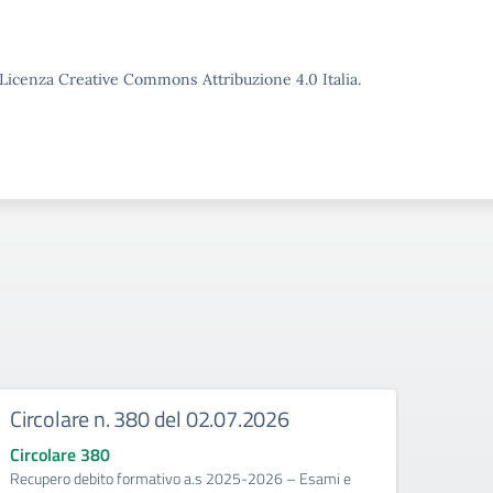
o Licenza Creative Commons Attribuzione 4.0 Italia.
Circolare n. 380 del 02.07.2026
Circ
corr
Circolare 380
Recupero debito formativo a.s 2025-2026 – Esami e
Circo