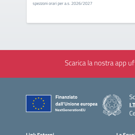
a
spezzoni orari per a.s. 2026/2027
Scarica la nostra app uff
Sc
I.
Ce
— 
Link Esterni
La Scuo