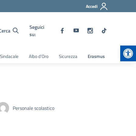
Accedi
Seguici
Cerca
su:
Apr
 Sindacale
Albo d’Oro
Sicurezza
Erasmus
Personale scolastico