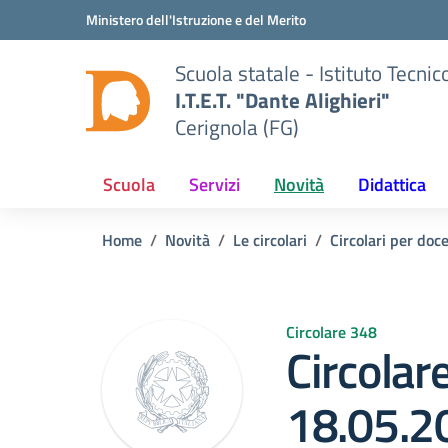
Vai ai contenuti
Vai al menu di navigazione
Vai al footer
Ministero dell'Istruzione e del Merito
Scuola statale - Istituto Tecn
I.T.E.T. "Dante Alighieri"
Cerignola (FG)
Scuola
Servizi
Novità
Didattica
Home
Novità
Le circolari
Circolari per doce
Circolare 348
Circolar
18.05.2