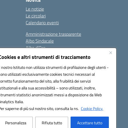
Le notizie
Le circolari
Calendario eventi
Amministrazione trasparente
Albo Sindacale
Albo d’Oro
Sicurezza
Cookies e altri strumenti di tracciamento
Erasmus
Il nostro Istituto non utilizza strumenti di profilazione degli utenti -
sono utilizzati esclusivamente cookies tecnici necessari al
Seguici su:
corretto funzionamento del sito, alla fruibilità dei servizi
istituzionali e alla sua accessibilità – sono utilizzati, inoltre,
strumenti statistici anonimizzati messi a disposizione da Web
Analytics Italia.
02000p@pec.istruzione.it
Per saperne di più sul nostro sito, consulta la ns.
Cookie Policy.
Personalizza
Rifiuta tutto
Accettare tutto