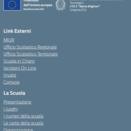
Tecnologico
I.T.E.T. "Dante Alighieri"
Cerignola (FG)
— Visita la pagina iniziale della scuola
Link Esterni
MIUR
Ufficio Scolastico Regionale
Ufficio Scolastico Territoriale
Scuola in Chiaro
Iscrizioni On Line
Invalsi
Comune
La Scuola
Presentazione
I luoghi
I numeri della scuola
Le carte della scuola
Organizzazione