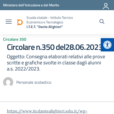
Vai ai contenuti
Vai al menu di navigazione
Vai al footer
Ministero dell'Istruzione e del Merito
Scuola statale - Istituto Tecnico
Economico e Tecnologico
I.T.E.T. "Dante Alighieri"
Apr
Circolare 350
Circolare n.350 del28.06.2023
Oggetto: Consegna elaborati relativi alle prove
scritte e grafiche svolte in classe dagli alunni
a.s. 2022/2023.
Personale scolastico
https://www.itcdantealighieri.edu.it/wp-