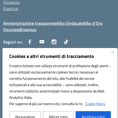
Sicurezza
Erasmus
Amministrazione trasparente
Albo Sindacale
Albo d’Oro
Sicurezza
Erasmus
Seguici su:
Cookies e altri strumenti di tracciamento
Indirizzo:
Via G. Gentile 4, 71042 Cerignola (FG)
Centralino:
Il nostro Istituto non utilizza strumenti di profilazione degli utenti -
0885.426034
Email:
FGTD02000P@istruzione.it
Posta elettronica certificata (PEC):
fgtd02000p@pec.istruzione.it
sono utilizzati esclusivamente cookies tecnici necessari al
corretto funzionamento del sito, alla fruibilità dei servizi
Codice fiscale: 81002930717
istituzionali e alla sua accessibilità – sono utilizzati, inoltre,
Codice meccanografico:
FGTD02000P
strumenti statistici anonimizzati messi a disposizione da Web
Codice unico di fatturazione (CUF): UFUN7Y
Analytics Italia.
Per saperne di più sul nostro sito, consulta la ns.
Cookie Policy.
Hosting & Powered by 3D Solution S.r.l.
Personalizza
Rifiuta tutto
Accettare tutto