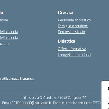
Visita la pagina iniziale della scuola
la
I Servizi
zione
Personale scolastico
Famiglie e studenti
della scuola
Percorsi di studio
della scuola
Didattica
azione
Offerta formativa
I progetti delle classi
Oro
Sicurezza
Erasmus
Indirizzo:
Via G. Gentile 4, 71042 Cerignola (FG)
4
Email:
FGTD02000P@istruzione.it
Posta elettronica certificata (PEC):
fgtd