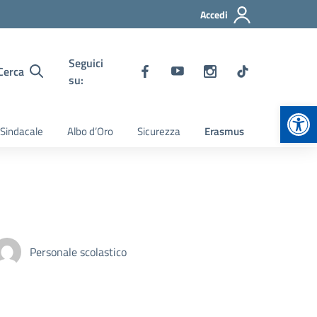
Accedi
Seguici
Cerca
su:
Apr
 Sindacale
Albo d’Oro
Sicurezza
Erasmus
Personale scolastico