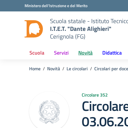
Vai ai contenuti
Vai al menu di navigazione
Vai al footer
Ministero dell'Istruzione e del Merito
Scuola statale - Istituto Tecn
I.T.E.T. "Dante Alighieri"
Cerignola (FG)
Scuola
Servizi
Novità
Didattica
Home
Novità
Le circolari
Circolari per doc
Circolare 352
Circolar
03.06.2