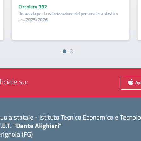
Circolare 382
Domanda per la valorizzazione del personale scolastico
a.s. 2025/2026
iciale su:
App
uola statale - Istituto Tecnico Economico e Tecnol
T.E.T. "Dante Alighieri"
rignola (FG)