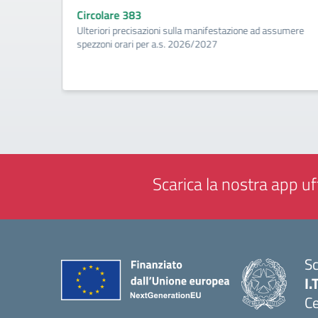
Circolare 383
ività di
Ulteriori precisazioni sulla manifestazione ad assumere
a
spezzoni orari per a.s. 2026/2027
Scarica la nostra app uff
Sc
I.
Ce