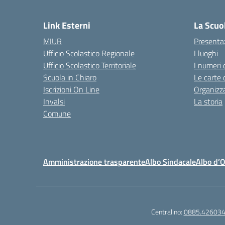
— 
Link Esterni
La Scuo
MIUR
Presenta
Ufficio Scolastico Regionale
I luoghi
Ufficio Scolastico Territoriale
I numeri 
Scuola in Chiaro
Le carte 
Iscrizioni On Line
Organizz
Invalsi
La storia
Comune
Amministrazione trasparente
Albo Sindacale
Albo d’
Centralino:
0885.42603