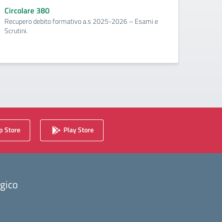
corr
Circolare 380
Recupero debito formativo a.s 2025-2026 – Esami e
Circo
Scrutini.
Calenda
2025/2
 Store
Play Store
ogico