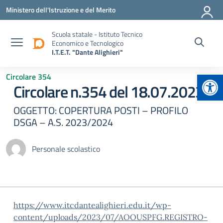
Vai ai contenuti
Vai al menu di navigazione
Vai al footer
Ministero dell'Istruzione e del Merito
Scuola statale - Istituto Tecnico
Economico e Tecnologico
I.T.E.T. "Dante Alighieri"
Apr
Circolare 354
Circolare n.354 del 18.07.2023
OGGETTO: COPERTURA POSTI – PROFILO
DSGA – A.S. 2023/2024
Personale scolastico
https://www.itcdantealighieri.edu.it/wp-
content/uploads/2023/07/AOOUSPFG.REGISTRO-