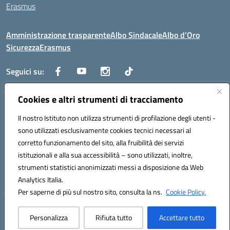
Erasmus
Amministrazione trasparente
Albo Sindacale
Albo d’Oro
Sicurezza
Erasmus
Seguici su:
Cookies e altri strumenti di tracciamento
Indirizzo:
Via G. Gentile 4, 71042 Cerignola (FG)
Centralino:
Il nostro Istituto non utilizza strumenti di profilazione degli utenti -
0885.426034
Email:
FGTD02000P@istruzione.it
Posta elettronica certificata (PEC):
fgtd02000p@pec.istruzione.it
sono utilizzati esclusivamente cookies tecnici necessari al
corretto funzionamento del sito, alla fruibilità dei servizi
Codice fiscale: 81002930717
istituzionali e alla sua accessibilità – sono utilizzati, inoltre,
Codice meccanografico:
FGTD02000P
strumenti statistici anonimizzati messi a disposizione da Web
Codice unico di fatturazione (CUF): UFUN7Y
Analytics Italia.
Per saperne di più sul nostro sito, consulta la ns.
Cookie Policy.
Hosting & Powered by 3D Solution S.r.l.
Personalizza
Rifiuta tutto
Accettare tutto
Concept & Design by Designers Italia