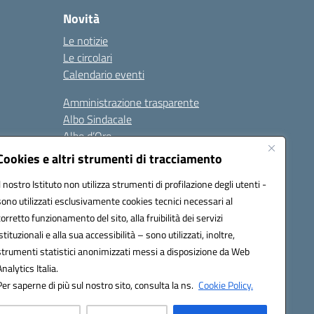
Novità
Le notizie
Le circolari
Calendario eventi
Amministrazione trasparente
Albo Sindacale
Albo d’Oro
Sicurezza
Cookies e altri strumenti di tracciamento
Erasmus
Il nostro Istituto non utilizza strumenti di profilazione degli utenti -
sono utilizzati esclusivamente cookies tecnici necessari al
Seguici su:
corretto funzionamento del sito, alla fruibilità dei servizi
istituzionali e alla sua accessibilità – sono utilizzati, inoltre,
strumenti statistici anonimizzati messi a disposizione da Web
Analytics Italia.
02000p@pec.istruzione.it
Per saperne di più sul nostro sito, consulta la ns.
Cookie Policy.