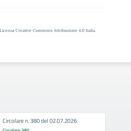
o Licenza Creative Commons Attribuzione 4.0 Italia.
Circolare n. 380 del 02.07.2026
Circ
corr
Circolare 380