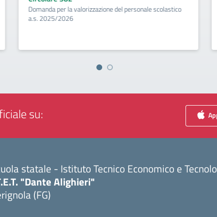
Domanda per la valorizzazione del personale scolastico
a.s. 2025/2026
iciale su:
App
uola statale - Istituto Tecnico Economico e Tecnol
T.E.T. "Dante Alighieri"
rignola (FG)
Visita la pagina iniziale della scuola