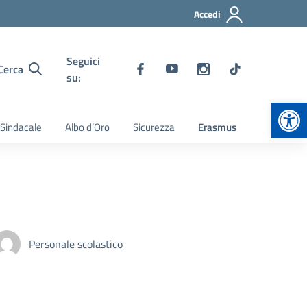
Accedi
Seguici
Cerca
su:
Apr
 Sindacale
Albo d’Oro
Sicurezza
Erasmus
Personale scolastico