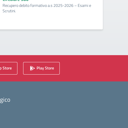
Recupero debito formativo a.s 2025-2026 – Esami e
Circo
Scrutini.
Calenda
2025/2
 Store
Play Store
ogico