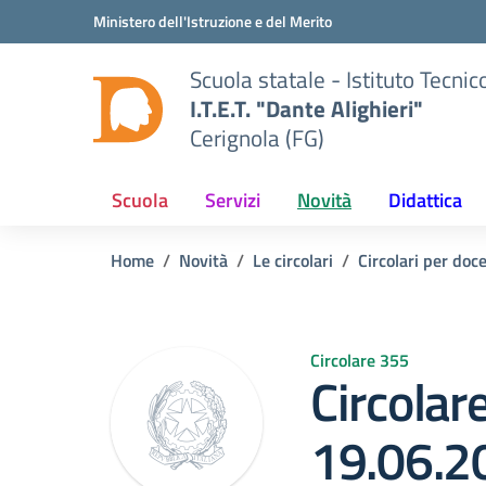
Vai ai contenuti
Vai al menu di navigazione
Vai al footer
Ministero dell'Istruzione e del Merito
Scuola statale - Istituto Tecn
I.T.E.T. "Dante Alighieri"
Cerignola (FG)
Scuola
Servizi
Novità
Didattica
Home
Novità
Le circolari
Circolari per doc
Circolare 355
Circolar
19.06.2