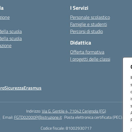
la
I Servizi
zione
Personale scolastico
Famiglie e studenti
della scuola
Percorsi di studio
della scuola
Didattica
azione
Offerta formativa
I progetti delle classi
Oro
Sicurezza
Erasmus
Indirizzo:
Via G. Gentile 4, 71042 Cerignola (FG)
4
Email:
FGTD02000P@istruzione.it
Posta elettronica certificata (PEC):
fgtd
Codice fiscale: 81002930717