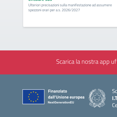
ività di
Ulteriori precisazioni sulla manifestazione ad assumere
a
spezzoni orari per a.s. 2026/2027
Scarica la nostra app uff
Sc
I.
Ce
— 