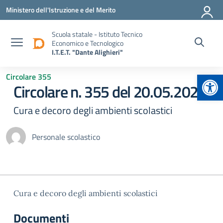
Vai ai contenuti
Vai al menu di navigazione
Vai al footer
Ministero dell'Istruzione e del Merito
Scuola statale - Istituto Tecnico
Economico e Tecnologico
I.T.E.T. "Dante Alighieri"
Apr
Circolare 355
Circolare n. 355 del 20.05.2026
Cura e decoro degli ambienti scolastici
Personale scolastico
Cura e decoro degli ambienti scolastici
Documenti