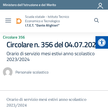
Vai ai contenuti
Vai al menu di navigazione
Vai al footer
Ministero dell'Istruzione e del Merito
Scuola statale - Istituto Tecnico
Economico e Tecnologico
I.T.E.T. "Dante Alighieri"
Apr
Circolare 356
Circolare n. 356 del 04.07.2024
Orario di servizio mesi estivi anno scolastico
2023/2024
Personale scolastico
Orario di servizio mesi estivi anno scolastico
2023/2024