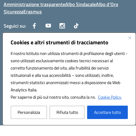
Amministrazione trasparente
Albo Sindacale
Albo d’Oro
Sicurezza
Erasmus
Seguici su:
Cookies e altri strumenti di tracciamento
Indirizzo:
Via G. Gentile 4, 71042 Cerignola (FG)
Centralino:
Il nostro Istituto non utilizza strumenti di profilazione degli utenti -
0885.426034
Email:
FGTD02000P@istruzione.it
Posta elettronica certificata (PEC):
fgtd02000p@pec.istruzione.it
sono utilizzati esclusivamente cookies tecnici necessari al
corretto funzionamento del sito, alla fruibilità dei servizi
Codice fiscale: 81002930717
istituzionali e alla sua accessibilità – sono utilizzati, inoltre,
Codice meccanografico:
FGTD02000P
strumenti statistici anonimizzati messi a disposizione da Web
Codice unico di fatturazione (CUF): UFUN7Y
Analytics Italia.
Per saperne di più sul nostro sito, consulta la ns.
Cookie Policy.
Hosting & Powered by 3D Solution S.r.l.
Personalizza
Rifiuta tutto
Accettare tutto
Concept & Design by Designers Italia