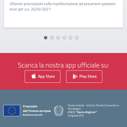
Ulteriori precisazioni sulla manifestazione ad assumere spezzoni
orari per a.s. 2026/2027
Scarica la nostra app ufficiale su:
App Store
Play Store
Scuola statale - Istituto Tecnico Economico e
Tecnologico
I.T.E.T. "Dante Alighieri"
Cerignola (FG)
— Visita la pagina iniziale della scuola