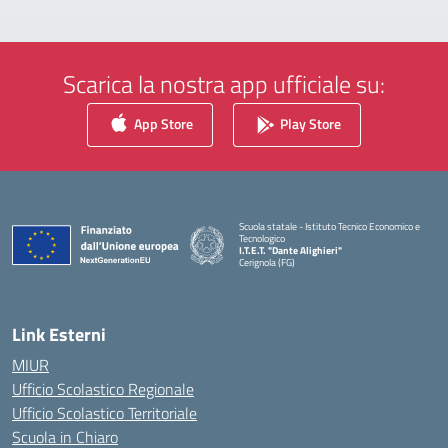
Scarica la nostra app ufficiale su:
App Store
Play Store
Scuola statale - Istituto Tecnico Economico e
Tecnologico
I.T.E.T. "Dante Alighieri"
Cerignola (FG)
— Visita la pagina iniziale della scuola
Link Esterni
MIUR
Ufficio Scolastico Regionale
Ufficio Scolastico Territoriale
Scuola in Chiaro