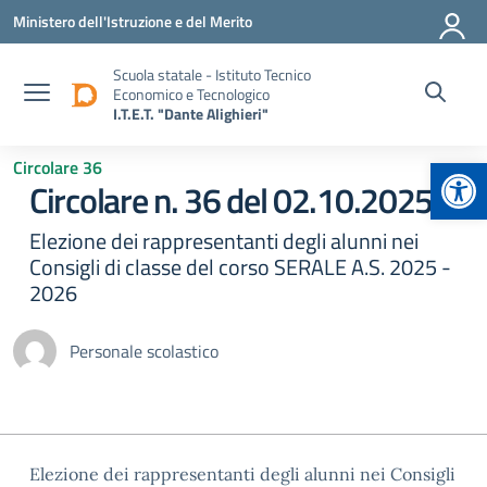
Vai ai contenuti
Vai al menu di navigazione
Vai al footer
Ministero dell'Istruzione e del Merito
Scuola statale - Istituto Tecnico
Economico e Tecnologico
I.T.E.T. "Dante Alighieri"
Apr
Circolare 36
Circolare n. 36 del 02.10.2025
Elezione dei rappresentanti degli alunni nei
Consigli di classe del corso SERALE A.S. 2025 -
2026
Personale scolastico
Elezione dei rappresentanti degli alunni nei Consigli