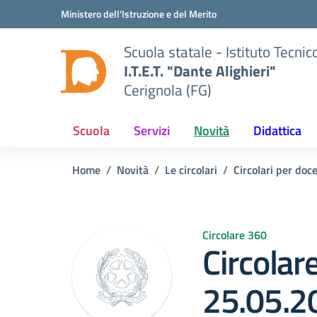
Vai ai contenuti
Vai al menu di navigazione
Vai al footer
Ministero dell'Istruzione e del Merito
Scuola statale - Istituto Tecn
I.T.E.T. "Dante Alighieri"
Cerignola (FG)
Scuola
Servizi
Novità
Didattica
Home
Novità
Le circolari
Circolari per doc
Circolare 360
Circolar
25.05.2