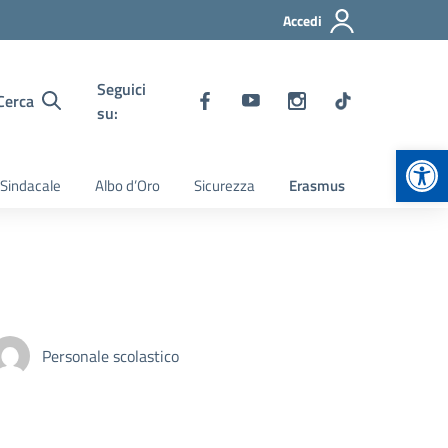
Accedi
Seguici
Cerca
su:
Apr
 Sindacale
Albo d’Oro
Sicurezza
Erasmus
Personale scolastico