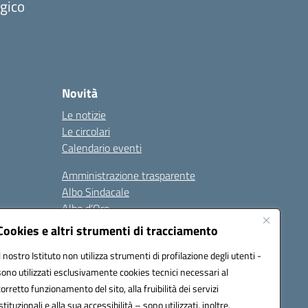
ogico
Novità
Le notizie
Le circolari
Calendario eventi
Amministrazione trasparente
Albo Sindacale
Albo d’Oro
Sicurezza
Cookies e altri strumenti di tracciamento
Erasmus
Il nostro Istituto non utilizza strumenti di profilazione degli utenti -
sono utilizzati esclusivamente cookies tecnici necessari al
Seguici su:
corretto funzionamento del sito, alla fruibilità dei servizi
istituzionali e alla sua accessibilità – sono utilizzati, inoltre,