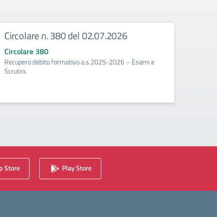
Circolare n. 380 del 02.07.2026
Circ
corr
Circolare 380
Recupero debito formativo a.s 2025-2026 – Esami e
Circo
Scrutini.
Calenda
2025/2
 Store
Play Store