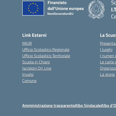
Sc
I.
Ce
— 
Link Esterni
La Scuo
MIUR
Presenta
Ufficio Scolastico Regionale
I luoghi
Ufficio Scolastico Territoriale
I numeri 
Scuola in Chiaro
Le carte 
Iscrizioni On Line
Organizz
Invalsi
La storia
Comune
Amministrazione trasparente
Albo Sindacale
Albo d’