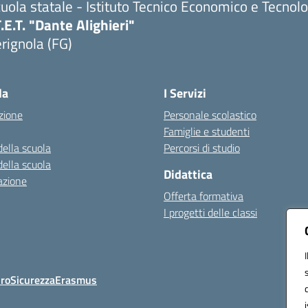
uola statale - Istituto Tecnico Economico e Tecnol
T.E.T. "Dante Alighieri"
rignola (FG)
Visita la pagina iniziale della scuola
la
I Servizi
zione
Personale scolastico
Famiglie e studenti
della scuola
Percorsi di studio
della scuola
Didattica
azione
Offerta formativa
I progetti delle classi
Oro
Sicurezza
Erasmus