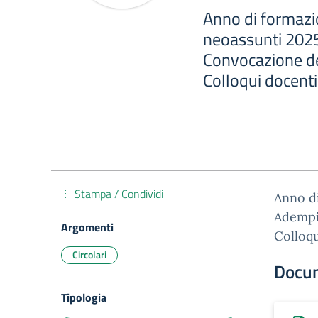
Anno di formazio
neoassunti 2025
Convocazione de
Colloqui docent
Stampa / Condividi
Anno di
Adempim
Argomenti
Colloqu
Circolari
Docu
Tipologia